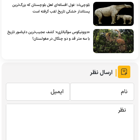
بَلوچی‌دَد؛ غول افسانه‌ای اهل بلوچستان که بزرگ‌ترین
پستاندار خشکی‌ تاریخ لقب گرفته است
«دوونیکوس سوگباتاری»؛ کشف عجیب‌ترین دایناسور تاریخ
با سه متر قد و دو چنگال در مغولستان!
ارسال نظر