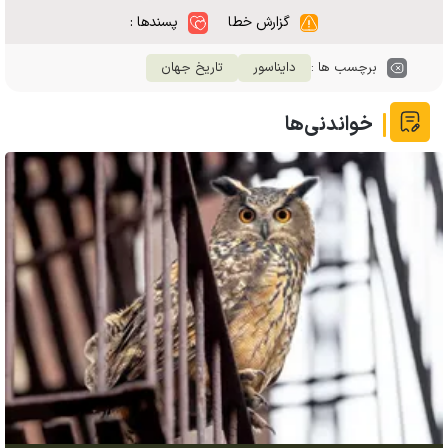
گزارش خطا
پسندها :
برچسب ها :
دایناسور
تاریخ جهان
خواندنی‌ها