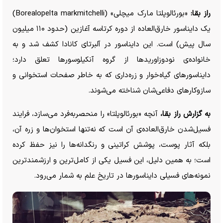
راز بقا:
«بورئالوپلتا مارک میچلی» (Borealopelta markmitchelli)
یک دایناسور خارق‌العاده از دوره کرتاسه آغازین (حدود ۱۱۰ میلیون
سال پیش) است. این دایناسور در آلبرتای کانادا کشف شد و به
خانواده‌ی نودوزاورید‌ها از گروه آنکیلوسور‌ها تعلق دارد؛
دایناسور‌های گیاه‌خوار و زره‌داری که به خاطر صفحات استخوانی و
سازوکار‌های دفاعی‌شان شناخته می‌شوند.
به گزارش راز بقا،
آنچه «بورئالوپلتا» را منحصر‌به‌فرد می‌سازد، فرایند
فسیل‌شدن خارق‌العاده‌ی آن است که نه‌تنها استخوان‌ها و زره آن،
بلکه آثار پوست، پوشش کراتینی و رنگدانه‌ها را نیز حفظ کرده
است؛ به همین دلیل، این فسیل یکی از کامل‌ترین و ارزشمندترین
نمونه‌های فسیلی دایناسور‌ها در تاریخ علم به شمار می‌رود.