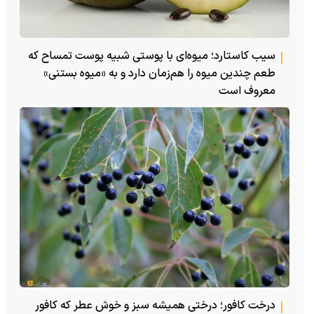
سیب کاستارد؛ میوه‌ای با پوستی شبیه پوست تمساح که
طعم چندین میوه را هم‌زمان دارد و به «میوه بستنی»
معروف است
درخت کافور؛ درختی همیشه سبز و خوش عطر که کافور