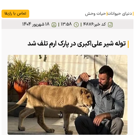
دنیای حیوانات
حیات وحش
تماس با رازبقا
کد خبر:
۴۸۷۶
13:58
18 شهريور 1404
توله شیر علی‌اکبری در پارک ارم تلف شد