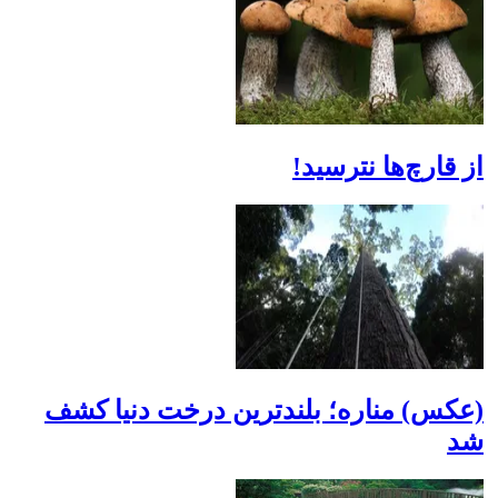
از قارچ‌ها نترسید!
(عکس) مناره؛ بلندترین درخت دنیا کشف
شد