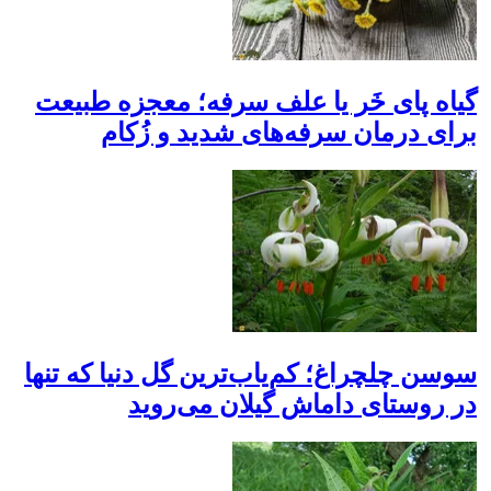
گیاه پای خَر یا علف سرفه؛ معجزه طبیعت
برای درمان سرفه‌های شدید و زُکام
سوسن چلچراغ؛ کم‌یاب‌ترین گل دنیا که تنها
در روستای داماش گیلان می‌روید