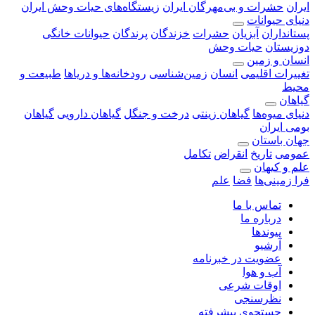
ایران
حشرات و بی‌مهرگان ایران
زیستگاه‌های حیات وحش ایران
دنیای حیوانات
پستانداران
آبزیان
حشرات
خزندگان
پرندگان
حیوانات خانگی
دوزیستان
حیات وحش
انسان و زمین
تغییرات اقلیمی
انسان
زمین‌شناسی
رودخانه‎‌ها و دریاها
طبیعت و
محیط
گیاهان
دنیای میوه‌ها
گیاهان زینتی
درخت و جنگل
گیاهان دارویی
گیاهان
بومی ایران
جهان باستان
عمومی
تاریخ
انقراض
تکامل
علم و کیهان
فرا زمینی‌ها
فضا
علم
تماس با ما
درباره ما
پیوندها
آرشیو
عضویت در خبرنامه
آب و هوا
اوقات شرعی
نظرسنجی
جستجوی پیشرفته