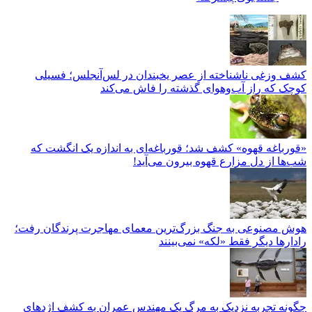
کشف وزغی ناشناخته از عصر یخبندان در لس‌آنجلس؛ فسیلی
کوچک که راز آب‌وهوای گذشته را فاش می‌کند
«قورباغه قهوه» کشف شد؛ قورباغه‌ای به اندازه یک انگشت که
شب‌ها از دل مزارع قهوه بیرون می‌آید!
هوش مصنوعی به جنگ بزرگ‌ترین معمای مهاجرت پرندگان رفت؛
رادارها دیگر فقط «لکه» نمی‌بینند
چگونه تجربه نزدیک به مرگ یک مهندس عمران به کشف اژد‌های