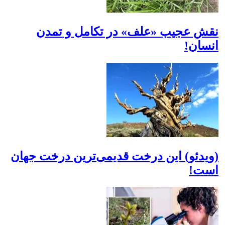
نقش عجیب «علف» در تکامل و تمدن
انسان!
(ویدئو) این درخت قدیمی‌ترین درخت جهان
است!