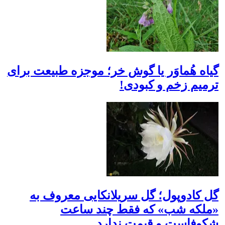
گیاه هُماوَر یا گوش خر؛ موجزه طبیعت برای
ترمیم زخم‌ و کبودی!
گل کادوپول؛ گل سریلانکایی معروف به
«ملکه شب» که فقط چند ساعت
شکوفاست و قیمت ندارد