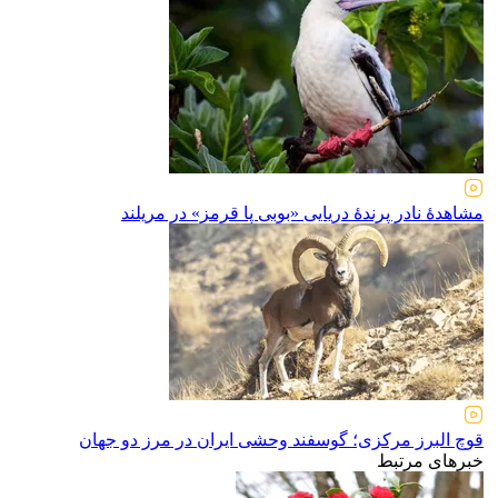
مشاهدهٔ نادر پرندهٔ دریایی «بوبی پا قرمز» در مریلند
قوچ البرز مرکزی؛ گوسفند وحشی ایران در مرز دو جهان
خبرهای مرتبط