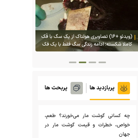
(ویدئو) تصاو
بادبزنی که 
(ویدئو) تولد یک گکوی دو سر در پنسیلوانیا
بدنش پرتاب 
پربازدید ها
پربحث ها
چه کسانی گوشت مار می‌خورند؟ طعم،
خواص، خطرات و قیمت گوشت مار در
جهان