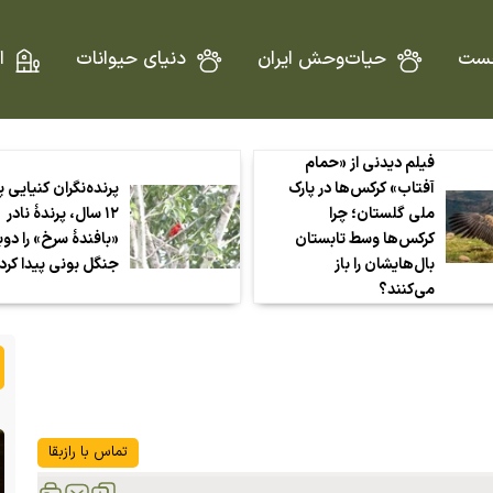
ست
حیات‌وحش ایران
دنیای حیوانات
ا
فیلم دیدنی از «حمام
آفتاب» کرکس‌ها در پارک
پرنده‌نگران کنیایی 
ملی گلستان؛ چرا
۱۲ سال، پرندهٔ نادر
کرکس‌ها وسط تابستان
«بافندهٔ سرخ» را دوب
بال‌هایشان را باز
جنگل بونی پیدا کرد
می‌کنند؟
تماس با رازبقا