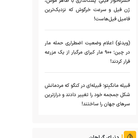
حشره‌خوار فیلی؛ پستانداری با ظاهر موش،
ژن فیل و سرعت خرگوش که نزدیک‌ترین
فامیل فیل‌هاست!
(ویدئو) اعلام وضعیت اضطراری حمله مار‌
در چین؛ ۹۰۰ مار کبرای مرگبار از یک مزرعه‌
فرار کردند!
قبیله مانگبِتو؛ قبیله‌ای در کنگو که مردمانش
شکل جمجمه خود را تغییر دادند و درازترین
سرهای جهان را ساختند!
دنیای گیاهان