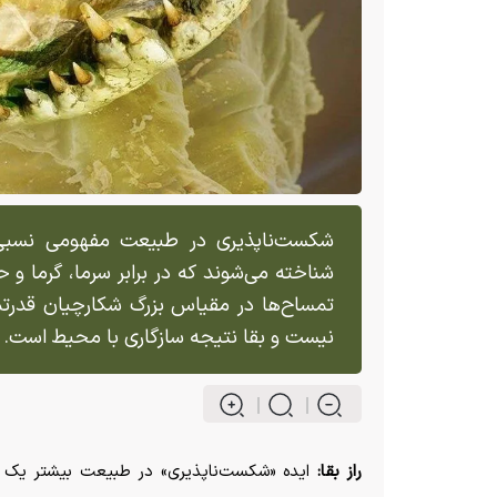
شکست‌ناپذیری در طبیعت مفهومی نسبی اس
شناخته می‌شوند که در برابر سرما، گرما و ح
تمساح‌ها در مقیاس بزرگ شکارچیان قدرتمن
نیست و بقا نتیجه سازگاری با محیط است.
راز بقا:
ایده «شکست‌ناپذیری» در طبیعت بیشتر یک ت