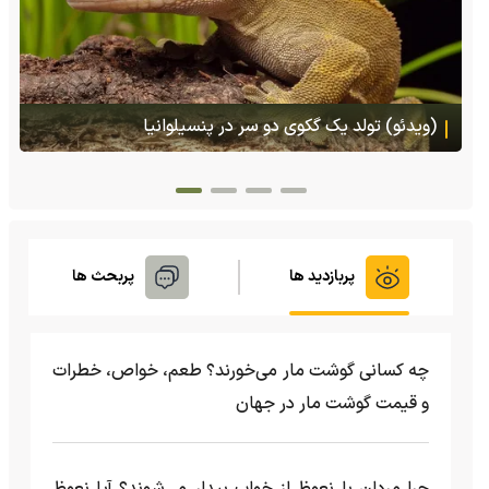
(ویدئو) تصاویر شگفت‌انگیز از مارمولک گلو بادبزنی که
هنگام خطر یک مایع چسبناک از بدنش پرتاب می‌کند
پربازدید ها
پربحث ها
چه کسانی گوشت مار می‌خورند؟ طعم، خواص، خطرات
و قیمت گوشت مار در جهان
چرا مردان با نعوظ از خواب بیدار می‌شوند؟ آیا نعوظ