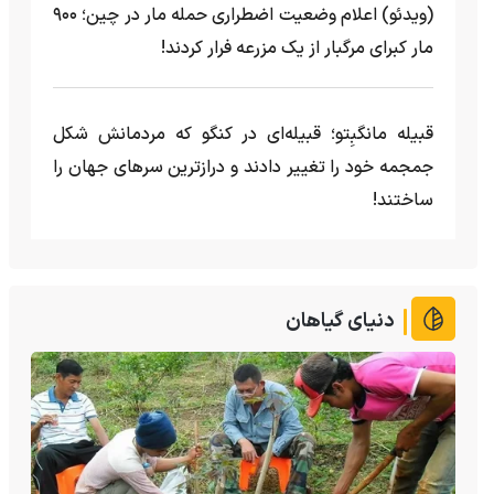
(ویدئو) اعلام وضعیت اضطراری حمله مار‌ در چین؛ ۹۰۰
مار کبرای مرگبار از یک مزرعه‌ فرار کردند!
قبیله مانگبِتو؛ قبیله‌ای در کنگو که مردمانش شکل
جمجمه خود را تغییر دادند و درازترین سرهای جهان را
ساختند!
دنیای گیاهان