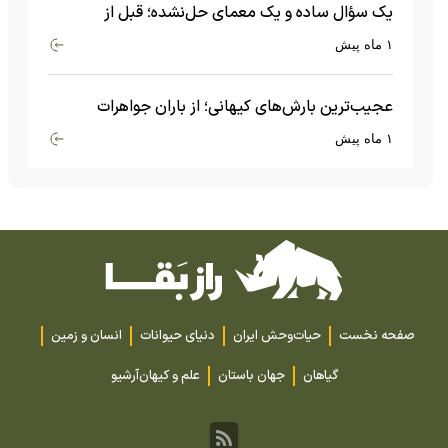
یک سؤال ساده و یک معمای حل‌نشده؛ قبل از
بیگ‌بنگ و آغاز جهان چه چیزی وجود داشت؟
۱ ماه پیش
عجیب‌ترین بارش‌های کیهانی؛ از باران جواهرات
گران‌قیمت تا بارش آهن و شیشه
۱ ماه پیش
صفحه نخست
حیات‌وحش ایران
دنیای حیوانات
انسان و زمین
گیاهان
جهان باستان
علم و کیهان
آرشیو