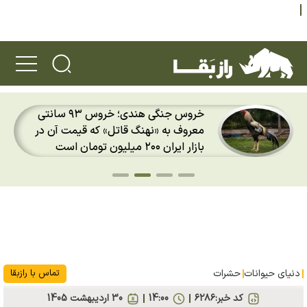
خروس جنگی هندی؛ خروس ۹۳ سانتی
معروف به «نهنگ قاتل» که قیمت آن در
بازار ایران ۲۰۰ میلیون تومان است
دنیای حیوانات
حشرات
تماس با رازبقا
کد خبر:
۶۲۸۶
14:00
30 ارديبهشت 1405