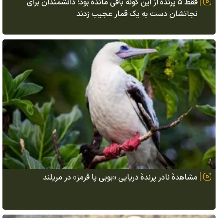
فقط ۵ پرنده از این گونه باقی مانده بود؛ دانشمندان برای
نجاتشان دست به یک قمار عجیب زدند
مشاهدهٔ نادر پرندهٔ دریایی «بوبی پا قرمز» در مریلند