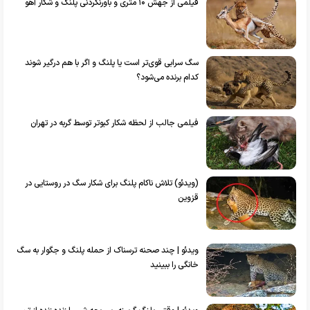
فیلمی از جهش ۱۰ متری و باورنکردنی پلنگ و شکار آهو
سگ سرابی قوی‎‌تر است یا پلنگ و اگر با هم درگیر شوند
کدام‌ برنده می‌شود؟
فیلمی جالب از لحظه شکار کبوتر توسط گربه در تهران
(ویدئو) تلاش ناکام پلنگ برای شکار سگ در روستایی در
قزوین
ویدئو | چند صحنه ترسناک از حمله پلنگ و جگوار به سگ
خانگی را ببینید