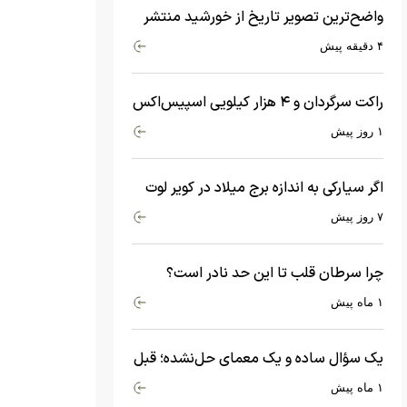
واضح‌ترین تصویر تاریخ از خورشید منتشر
شد
۴ دقیقه پیش
راکت سرگردان و ۴ هزار کیلویی اسپیس‌اکس
با سرعت هشت هزار و ۶۹۰ کیلومتر در
۱ روز پیش
ساعت به ماه برخورد کرد
اگر سیارکی به اندازه برج میلاد در کویر لوت
سقوط کند، چه اتفاقی می‌افتد؟
۷ روز پیش
چرا سرطان قلب تا این حد نادر است؟
ماجرای معامله عجیبی که در بدن اتفاق
۱ ماه پیش
می‌افتد!
یک سؤال ساده و یک معمای حل‌نشده؛ قبل
از بیگ‌بنگ و آغاز جهان چه چیزی وجود
۱ ماه پیش
داشت؟