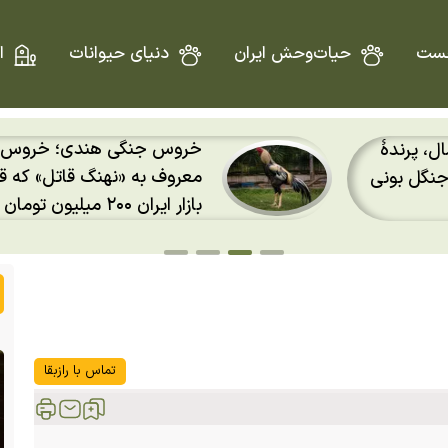
ست
حیات‌وحش ایران
دنیای حیوانات
ا
خروس جنگی هندی؛ خروس ۹۳ سانتی
هوش مصنوعی به جنگ بزرگ‌
ت آن در
مهاجرت پرندگان رفت؛ رادارها
«لکه» نمی‌بینند
تماس با رازبقا