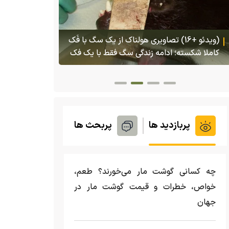
(ویدئو) تصاو
بادبزنی که 
(ویدئو) تولد یک گکوی دو سر در پنسیلوانیا
بدنش پرتاب 
پربازدید ها
پربحث ها
چه کسانی گوشت مار می‌خورند؟ طعم،
خواص، خطرات و قیمت گوشت مار در
جهان