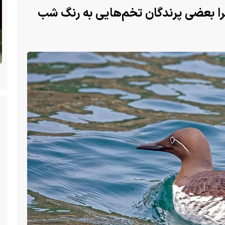
چرا بعضی پرندگان تخم‌هایی به رنگ شب
ن
(ویدئو +16) تصاویری هولناک از یک سگ با فَک
کاملا شکسته؛ ادامه زندگی سگ فقط با یک فک