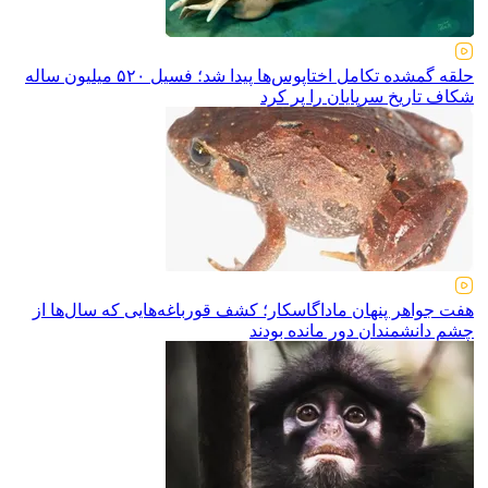
حلقه گمشده تکامل اختاپوس‌ها پیدا شد؛ فسیل ۵۲۰ میلیون ساله
شکاف تاریخ سرپایان را پر کرد
هفت جواهر پنهان ماداگاسکار؛ کشف قورباغه‌هایی که سال‌ها از
چشم دانشمندان دور مانده بودند