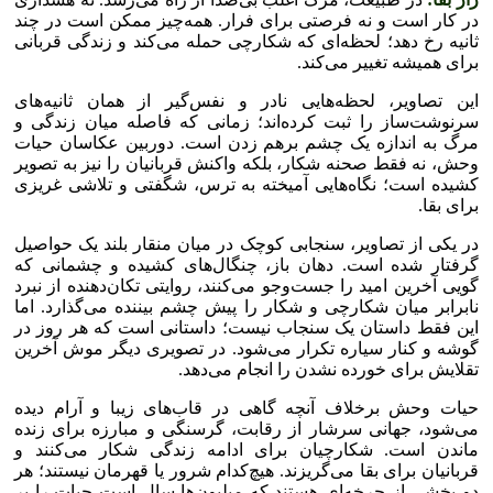
در کار است و نه فرصتی برای فرار. همه‌چیز ممکن است در چند
ثانیه رخ دهد؛ لحظه‌ای که شکارچی حمله می‌کند و زندگی قربانی
برای همیشه تغییر می‌کند.
این تصاویر، لحظه‌هایی نادر و نفس‌گیر از همان ثانیه‌های
سرنوشت‌ساز را ثبت کرده‌اند؛ زمانی که فاصله میان زندگی و
مرگ به اندازه یک چشم برهم زدن است. دوربین عکاسان حیات
وحش، نه فقط صحنه شکار، بلکه واکنش قربانیان را نیز به تصویر
کشیده است؛ نگاه‌هایی آمیخته به ترس، شگفتی و تلاشی غریزی
برای بقا.
در یکی از تصاویر، سنجابی کوچک در میان منقار بلند یک حواصیل
گرفتار شده است. دهان باز، چنگال‌های کشیده و چشمانی که
گویی آخرین امید را جست‌وجو می‌کنند، روایتی تکان‌دهنده از نبرد
نابرابر میان شکارچی و شکار را پیش چشم بیننده می‌گذارد. اما
این فقط داستان یک سنجاب نیست؛ داستانی است که هر روز در
گوشه و کنار سیاره تکرار می‌شود. در تصویری دیگر موش آخرین
تقلایش برای خورده نشدن را انجام می‌دهد.
حیات وحش برخلاف آنچه گاهی در قاب‌های زیبا و آرام دیده
می‌شود، جهانی سرشار از رقابت، گرسنگی و مبارزه برای زنده
ماندن است. شکارچیان برای ادامه زندگی شکار می‌کنند و
قربانیان برای بقا می‌گریزند. هیچ‌کدام شرور یا قهرمان نیستند؛ هر
دو بخشی از چرخه‌ای هستند که میلیون‌ها سال است حیات را بر