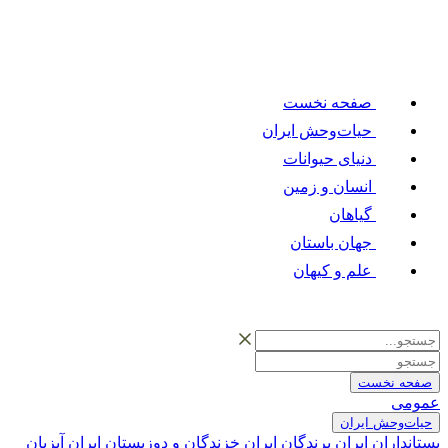
صفحه نخست
حیات‌وحش ایران
دنیای حیوانات
انسان و زمین
گیاهان
جهان باستان
علم و کیهان
صفحه نخست
عمومی
حیات‌وحش ایران
پستانداران ایران
پرندگان ایران
خزندگان و دوزیستان ایران
آبزیان