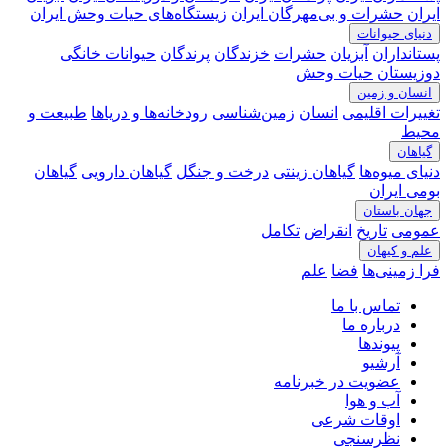
ایران
حشرات و بی‌مهرگان ایران
زیستگاه‌های حیات وحش ایران
دنیای حیوانات
پستانداران
آبزیان
حشرات
خزندگان
پرندگان
حیوانات خانگی
دوزیستان
حیات وحش
انسان و زمین
تغییرات اقلیمی
انسان
زمین‌شناسی
رودخانه‎‌ها و دریاها
طبیعت و
محیط
گیاهان
دنیای میوه‌ها
گیاهان زینتی
درخت و جنگل
گیاهان دارویی
گیاهان
بومی ایران
جهان باستان
عمومی
تاریخ
انقراض
تکامل
علم و کیهان
فرا زمینی‌ها
فضا
علم
تماس با ما
درباره ما
پیوندها
آرشیو
عضویت در خبرنامه
آب و هوا
اوقات شرعی
نظرسنجی