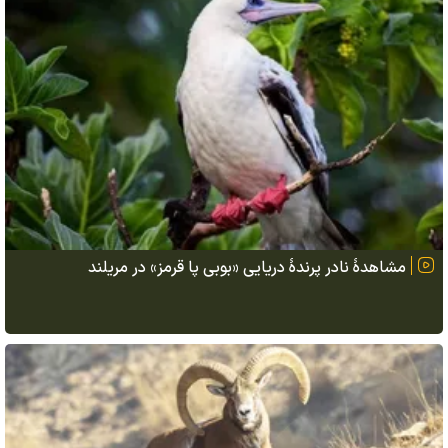
مشاهدهٔ نادر پرندهٔ دریایی «بوبی پا قرمز» در مریلند