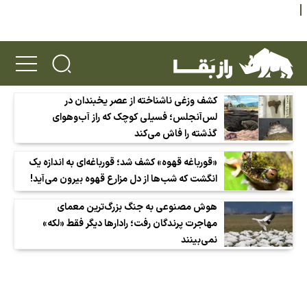
کشف وزغی ناشناخته از عصر یخبندان در
لس‌آنجلس؛ فسیلی کوچک که راز آب‌وهوای
گذشته را فاش می‌کند
«قورباغه قهوه» کشف شد؛ قورباغه‌ای به اندازه یک
انگشت که شب‌ها از دل مزارع قهوه بیرون می‌آید!
هوش مصنوعی به جنگ بزرگ‌ترین معمای
مهاجرت پرندگان رفت؛ رادارها دیگر فقط «لکه»
نمی‌بینند