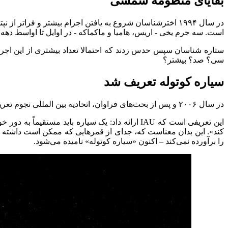
بقایای منظومه شمسی
در سال ۱۹۹۴ اخترشناسان شروع به یافتن اجرام بیشتر و فرا
است. سه جرم یخی - اریس، هامیا و ماکماکه - در اوایل تا اواسط دهه ۲۰۰۰ کشف شدند. آن‌ها به اندازه‌ای بزرگ بودند که به نظر می‌رسید که سیاره باشند. همه آن‌ها تقریباً به اندازه پلوتون هستند
ستاره شناسان سپس حدس زدند که احتمالا تعداد بیشتری از این اجر
سی؟ صد؟ بیشتر؟
سیاره کوتوله تعریف شد
در سال ۲۰۰۶ و پس از بحث‌های فراوان، اتحادیه بین المللی نجوم تعریف جدیدی از سیاره ارائه کرد و برای اولین بار از اصطلاح «سیاره کوتوله» استفاده شد.
این تعریفی است که IAU ارائه داد: یک سیاره باید
کند». این بدان معناست که، جدای از قمر‌هایی که ممکن است داشته باشد
را برآورده نمی‌کند – اکنون «سیاره کوتوله» نامیده می‌شود.