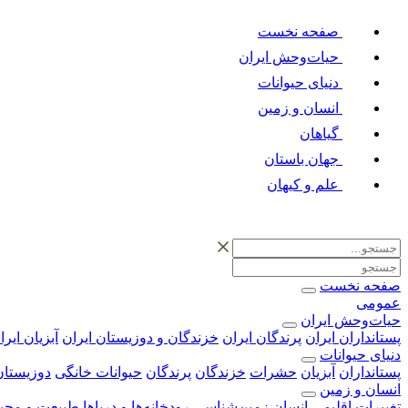
صفحه نخست
حیات‌وحش ایران
دنیای حیوانات
انسان و زمین
گیاهان
جهان باستان
علم و کیهان
صفحه نخست
عمومی
حیات‌وحش ایران
پستانداران ایران
پرندگان ایران
خزندگان و دوزیستان ایران
آبزیان ایرا
دنیای حیوانات
پستانداران
آبزیان
حشرات
خزندگان
پرندگان
حیوانات خانگی
دوزیستان
انسان و زمین
تغییرات اقلیمی
انسان
زمین‌شناسی
رودخانه‎‌ها و دریاها
طبیعت و محی