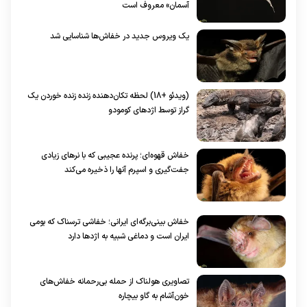
آسمان» معروف است
یک ویروس جدید در خفاش‌ها شناسایی شد
(ویدئو +18) لحظه تکان‌دهنده زنده زنده خوردن یک
گراز توسط اژدهای کومودو
خفاش قهوه‌ای؛ پرنده عجیبی که با نر‌های زیادی
جفت‌گیری و اسپرم‌ آنها را ذخیره می‌کند
خفاش بینی‌برگه‌ای ایرانی؛ خفاشی ترسناک که بومی
ایران است و دماغی شبیه به اژد‌ها دارد
تصاویری هولناک از حمله بی‌رحمانه خفاش‌های
خون‌آشام به گاو بیچاره