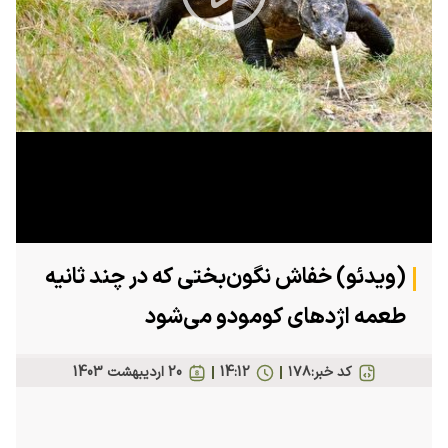
Play
Video
(ویدئو) خفاش نگون‌بختی که در چند ثانیه
طعمه اژد‌های کومودو می‌شود
کد خبر:
۱۷۸
14:12
20 ارديبهشت 1403