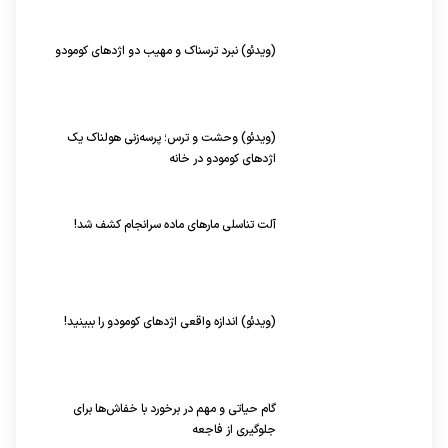
(ویدئو) نبرد ترسناک و مهیب دو اژد‌های کومودو
(ویدئو) وحشت و ترس؛ پرسه‌زنی هولناک یک
اژد‌های کومودو در خانه
آلت تناسلی مار‌های ماده سرانجام کشف شد!
(ویدئو) اندازه واقعی اژد‌های کومودو را ببینید!
گام حیاتی و مهم در برخورد با خفاش‌ها برای
جلوگیری از فاجعه