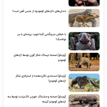
دندان‌های «اژد‌های کومودو» از جنس آهن است!
با خفاش سَرچکُشی آشنا شوید: پرنده‌ای با سر
توله‌سگ!
(ویدئو) صحنه ترسناک شکار گوزن توسط اژد‌های
کومودو
(ویدئو) مستندی تکان‌دهنده از استراتژی شکار
اژد‌های کومودو!
(ویدئو) صحنه وحشتناک خوردن لاک‌پشت توسط سه
اژدهای کومودو گرسنه