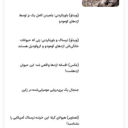
(ویدئو) باورنکردنی؛ بلعیدن کامل یک بز توسط
اژد‌های کومودو
(ویدئو) ترسناک و باورنکردنی؛ زنی که حیوانات
خانگی‌اش اژد‌های کومودو و کروکودیل هستند
(عکس) افسانه اژد‌ها واقعی شد؛ این حیوان
اژدهاست!
جنجال یک پری‌دریایی مومیایی‌شده در ژاپن
(تصاویر) هیولای گیلا؛ این خزنده ترسناک آمریکایی را
بشناسید!