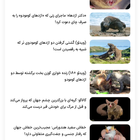
«دکتر اژدها»؛ ماجرای زنی که «اژد‌های کومودو» را به
صرف چای دعوت کرد!
(ویدئو) کُشتی گرفتن دو اژد‌های کومودوی نَر که
شبیه به رقصیدن است!
(ویدئو +۱۸) زنده خواری گوزن بخت برگشته توسط دو
اژد‌های کومودو
گالاگو؛ گربه‌ای با بزرگترین چشم جهان که پرواز می‌کند
و قبل از مرگ برای خودش قبر درست می‌کند
خفاش سفید هندوراس؛ عجیب‌ترین خفاش جهان
که رفتار جنسی و جفت‌گیری متفاوتی دارد!