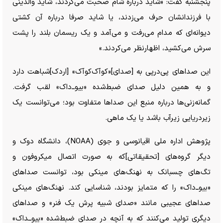
پنجشنبه گفت: «شاید درباره شام صحبت می‌کردند، شاید والدینی
با فرزندانشان حرف می‌زدند، یا شاید صرفا درباره آن کشتی
دیوانه‌ای که مدام می‌رفت و می‌آمد و یک ریسمان بلند را پشت
سرش می‌کشید، اظهارنظر می‌کردند.»
این صدا‌های پی‌درپی به [صدای]«کوآک‌کوآک» [اردک]شباهت دارد
و به همین دلیل صدای ضبط‌شده «بیو‌ــ‌داک» لقب گرفت.
گمانه‌زنی‌ها درباره منبع این صدا‌ها متفاوت بود؛ می‌توانست یک
زیردریایی زیرآب باشد یا یک ماهی.
پژوهش اداره ملی اقیانوسی و جوی (NOAA)، دانشگاه دوک و
دیگر گروه‌های [تحقیقاتی]که به صورت اتصال میکروفون و
تگ‌های چسبانک به نهنگ‌های مینکی بود، توانست صدا‌های
«بیو‌ــ‌داک» را که متمایز بودند، شناسایی کند. نهنگ‌های مینکی
صدا‌های عجیبی مانند «صدای شبیه پرش یک فنر» و صدا‌های
دیگری تولید می‌کنند که به آنچه در صدای ضبط‌شده «بیو‌ــداک»