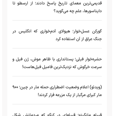
قدیمی‌ترین معمای تاریخ پاسخ دادند؛ از ارسطو تا
دایناسورها، علم چه می‌گوید؟
گورکن عسل‌خوار؛ هیولای آدم‌خواری که انگلیس در
جنگ عراق از آن استفاده کرد
حشره‌خوار فیلی؛ پستانداری با ظاهر موش، ژن فیل و
سرعت خرگوش که نزدیک‌ترین فامیل فیل‌هاست!
(ویدئو) اعلام وضعیت اضطراری حمله مار‌ در چین؛ ۹۰۰
مار کبرای مرگبار از یک مزرعه‌ فرار کردند!
قبیله مانگبِتو؛ قبیله‌ای در کنگو که مردمانش شکل