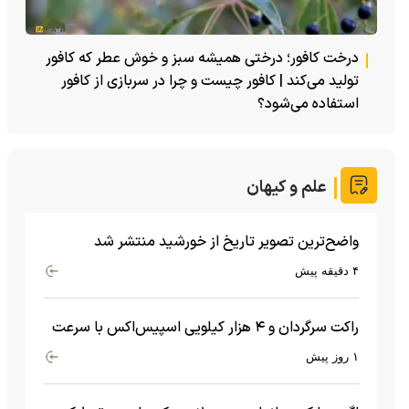
درخت کافور؛ درختی همیشه سبز و خوش عطر که کافور
تولید می‌کند | کافور چیست و چرا در سربازی از کافور
استفاده می‌شود؟
علم و کیهان
واضح‌ترین تصویر تاریخ از خورشید منتشر شد
۴ دقیقه پیش
راکت سرگردان و ۴ هزار کیلویی اسپیس‌اکس با سرعت
هشت هزار و ۶۹۰ کیلومتر در ساعت به ماه برخورد کرد
۱ روز پیش