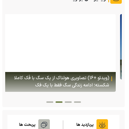
(ویدئو +16) تصاویری هولناک از یک سگ با فَک کاملا
شکسته؛ ادامه زندگی سگ فقط با یک فک
پربازدید ها
پربحث ها