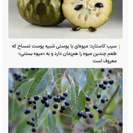
سیب کاستارد؛ میوه‌ای با پوستی شبیه پوست تمساح که
طعم چندین میوه را هم‌زمان دارد و به «میوه بستنی»
معروف است