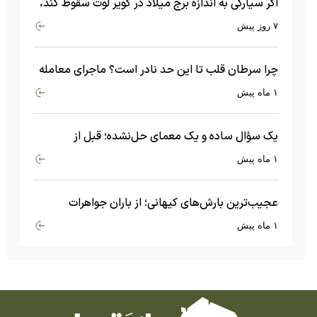
اگر سیارکی به اندازه برج میلاد در کویر لوت سقوط کند،
چه اتفاقی می‌افتد؟
۷ روز پیش
چرا سرطان قلب تا این حد نادر است؟ ماجرای معامله
عجیبی که در بدن اتفاق می‌افتد!
۱ ماه پیش
یک سؤال ساده و یک معمای حل‌نشده؛ قبل از
بیگ‌بنگ و آغاز جهان چه چیزی وجود داشت؟
۱ ماه پیش
عجیب‌ترین بارش‌های کیهانی؛ از باران جواهرات
گران‌قیمت تا بارش آهن و شیشه
۱ ماه پیش