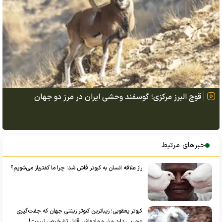
قوچ البرز مرکزی؛ گوسفند وحشی ایران در مرز دو جهان
خبرهای مرتبط
راز علاقه انسان به کبوتر فاش شد؛ چرا ما کفترباز می‌شویم؟
کبوتر یعقوبی؛ زیباترین کبوتر زینتی جهان که جفت‌گیری
عجیبی دارد و نر و ماده‌اش قابل تشخیص نیست!