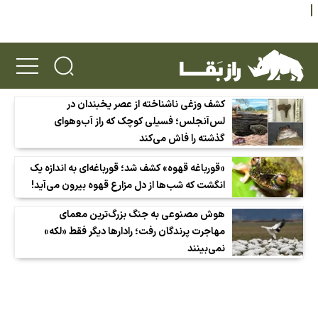
کشف وزغی ناشناخته از عصر یخبندان در
لس‌آنجلس؛ فسیلی کوچک که راز آب‌وهوای
گذشته را فاش می‌کند
«قورباغه قهوه» کشف شد؛ قورباغه‌ای به اندازه یک
انگشت که شب‌ها از دل مزارع قهوه بیرون می‌آید!
هوش مصنوعی به جنگ بزرگ‌ترین معمای
مهاجرت پرندگان رفت؛ رادارها دیگر فقط «لکه»
نمی‌بینند