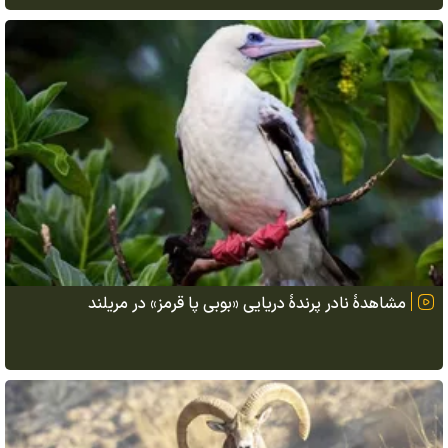
مشاهدهٔ نادر پرندهٔ دریایی «بوبی پا قرمز» در مریلند