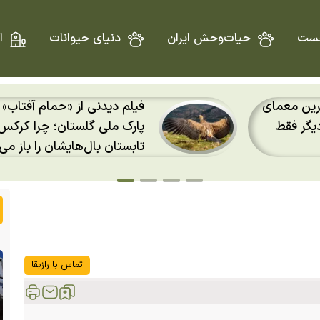
ست
حیات‌وحش ایران
دنیای حیوانات
ا
رکس‌ها در
پ
ا وسط
نادر «بافندهٔ سرخ» را دوباره 
ند؟
پیدا کردند
تماس با رازبقا