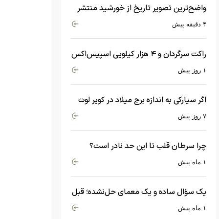
واضح‌ترین تصویر تاریخ از خورشید منتشر
شد
۴ دقیقه پیش
راکت سرگردان و ۴ هزار کیلویی اسپیس‌اکس
با سرعت هشت هزار و ۶۹۰ کیلومتر در
۱ روز پیش
ساعت به ماه برخورد کرد
اگر سیارکی به اندازه برج میلاد در کویر لوت
سقوط کند، چه اتفاقی می‌افتد؟
۷ روز پیش
چرا سرطان قلب تا این حد نادر است؟
ماجرای معامله عجیبی که در بدن اتفاق
۱ ماه پیش
می‌افتد!
یک سؤال ساده و یک معمای حل‌نشده؛ قبل
از بیگ‌بنگ و آغاز جهان چه چیزی وجود
۱ ماه پیش
داشت؟