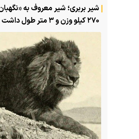
شیر بربری؛ شیر معروف به «نگهبا
(ویدئو) تصاویر شگفت‌انگیز از مارمولک
۲۷۰ کیلو وزن و ۳ متر طول داشت
بادبزنی که هنگام خطر یک مایع چسبنا
دو سر در پنسیلوانیا
بدنش پرتاب می‌کند