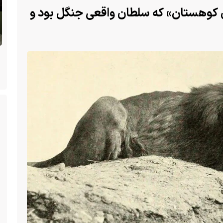
ن کوهستان» که سلطان واقعی جنگل بود و
پس از ۷۰ سال؛ ببرها دوباره به سرزمین
 گلو
گمشده‌شان در قزاقستان بازگشتند
ک از