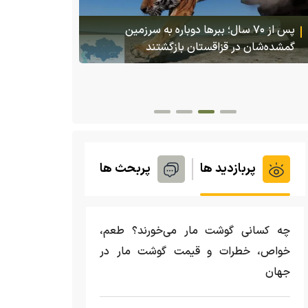
(ویدئو +16) تصاویری هولناک از یک سگ با فَک
کاملا شکسته؛ ادامه زندگی سگ فقط با یک فک
(ویدئو) تولد
پربازدید ها
پربحث ها
چه کسانی گوشت مار می‌خورند؟ طعم،
خواص، خطرات و قیمت گوشت مار در
جهان