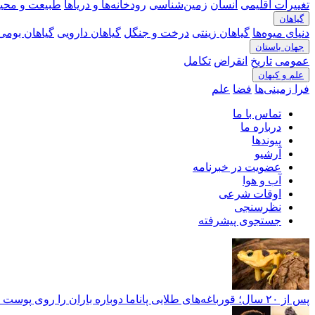
تغییرات اقلیمی
انسان
زمین‌شناسی
رودخانه‎‌ها و دریاها
طبیعت و محی
گیاهان
دنیای میوه‌ها
گیاهان زینتی
درخت و جنگل
گیاهان دارویی
گیاهان بومی 
جهان باستان
عمومی
تاریخ
انقراض
تکامل
علم و کیهان
فرا زمینی‌ها
فضا
علم
تماس با ما
درباره ما
پیوندها
آرشیو
عضویت در خبرنامه
آب و هوا
اوقات شرعی
نظرسنجی
جستجوی پیشرفته
پس از ۲۰ سال؛ قورباغه‌های طلایی پاناما دوباره باران را روی پوست خود احساس کردند