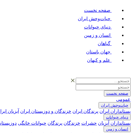
صفحه نخست
حیات‌وحش ایران
دنیای حیوانات
انسان و زمین
گیاهان
جهان باستان
علم و کیهان
صفحه نخست
عمومی
حیات‌وحش ایران
پستانداران ایران
پرندگان ایران
خزندگان و دوزیستان ایران
آبزیان ایرا
دنیای حیوانات
پستانداران
آبزیان
حشرات
خزندگان
پرندگان
حیوانات خانگی
دوزیستان
انسان و زمین