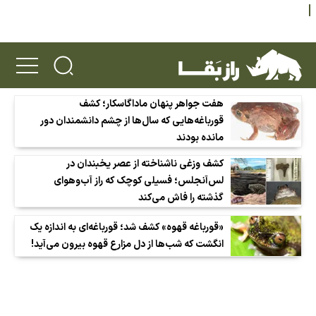
هفت جواهر پنهان ماداگاسکار؛ کشف
قورباغه‌هایی که سال‌ها از چشم دانشمندان دور
مانده بودند
کشف وزغی ناشناخته از عصر یخبندان در
لس‌آنجلس؛ فسیلی کوچک که راز آب‌وهوای
گذشته را فاش می‌کند
«قورباغه قهوه» کشف شد؛ قورباغه‌ای به اندازه یک
انگشت که شب‌ها از دل مزارع قهوه بیرون می‌آید!