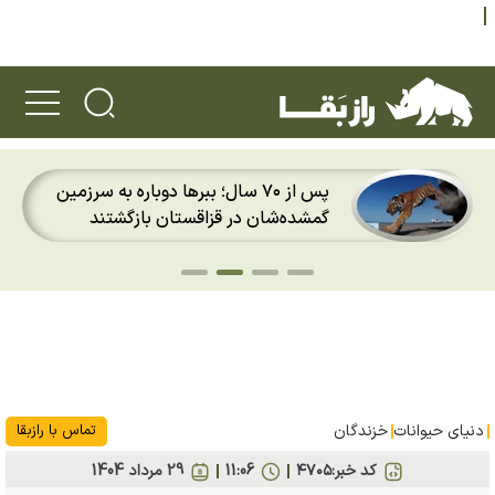
پس از ۲۰ سال؛ قورباغه‌های طلایی پاناما
دوباره باران را روی پوست خود احساس
کردند
دنیای حیوانات
خزندگان
تماس با رازبقا
کد خبر:
۴۷۰۵
11:06
29 مرداد 1404