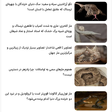
تگو آرژانتینی سیاه و سفید؛ سگ دنیای خزندگان با چهره‌ای
ترسناک که عاشق تعامل با انسان است!
مار کله‌بزی؛ ماری به شدت کمیاب با ظاهری ترسناک و
پوزه‌ای شبیه برگ خشک که استاد استتار و نماد شیطان
است
تصاویر | افعی شاخدار؛ تصاویر بسیار نزدیک از زیباترین و
مرگبارترین مار جهان
هجوم مار‌های سمی به لواسانات؛ چرا پادزهر در دسترس
نیست؟
مار غول‌پیکر آناکوندا قوی‌تر است یا کروکودیل و در نبرد این
دو خزنده بزرگ دنیا کدام برنده می‌شود؟