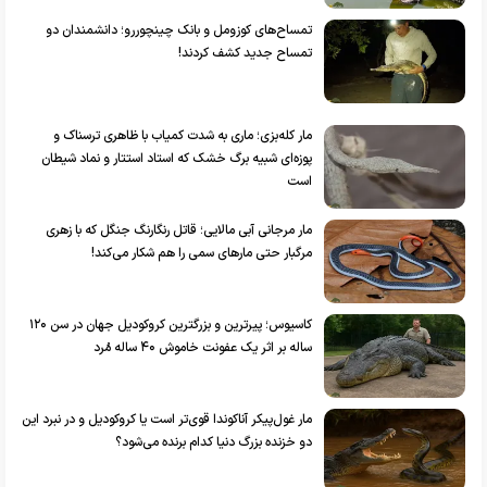
تمساح‌های کوزومل و بانک چینچوررو؛ دانشمندان دو
تمساح جدید کشف کردند!
مار کله‌بزی؛ ماری به شدت کمیاب با ظاهری ترسناک و
پوزه‌ای شبیه برگ خشک که استاد استتار و نماد شیطان
است
مار مرجانی آبی مالایی؛ قاتل رنگارنگ جنگل که با زهری
مرگبار حتی مار‌های سمی را هم شکار می‌کند!
کاسیوس؛ پیرترین و بزرگترین کروکودیل جهان در سن ۱۲۰
ساله بر اثر یک عفونت خاموش ۴۰ ساله مُرد
مار غول‌پیکر آناکوندا قوی‌تر است یا کروکودیل و در نبرد این
دو خزنده بزرگ دنیا کدام برنده می‌شود؟