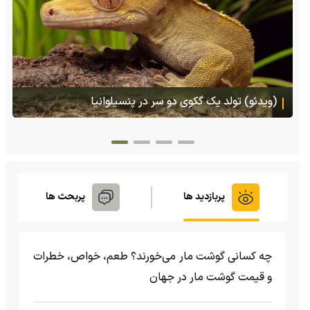
(ویدئو) تصاویر شگفت‌انگیز از مارمولک گلو بادبزنی که
هنگام خطر یک مایع چسبناک از بدنش پرتاب می‌کند
پربازدید ها
پربحث ها
چه کسانی گوشت مار می‌خورند؟ طعم، خواص، خطرات
و قیمت گوشت مار در جهان