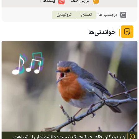
گزارش خطا
پسندها :
برچسب ها :
تمساح
کروکودیل
خواندنی‌ها
آواز پرندگان فقط جیک‌جیک نیست؛ دانشمندان از شباهت