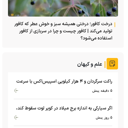
درخت کافور؛ درختی همیشه سبز و خوش عطر که کافور
تولید می‌کند | کافور چیست و چرا در سربازی از کافور
استفاده می‌شود؟
علم و کیهان
راکت سرگردان و ۴ هزار کیلویی اسپیس‌اکس با سرعت
هشت هزار و ۶۹۰ کیلومتر در ساعت به ماه برخورد کرد
۵ دقیقه پیش
اگر سیارکی به اندازه برج میلاد در کویر لوت سقوط کند،
چه اتفاقی می‌افتد؟
۵ روز پیش