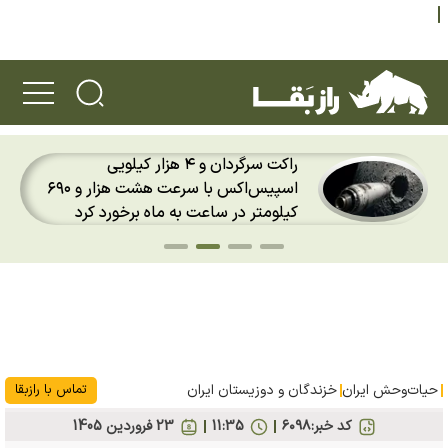
دو ویژگی عجیب خرس پاندا؛ ماجرای
انگشت ششم پاندا چیست؟
حیات‌وحش ایران
خزندگان و دوزیستان ایران
تماس با رازبقا
کد خبر:
۶۰۹۸
11:35
23 فروردين 1405