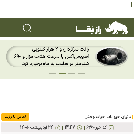
راکت سرگردان و ۴ هزار کیلویی
اسپیس‌اکس با سرعت هشت هزار و ۶۹۰
کیلومتر در ساعت به ماه برخورد کرد
دنیای حیوانات
حیات وحش
تماس با رازبقا
کد خبر:
۶۲۶۰
14:47
24 ارديبهشت 1405