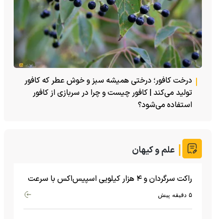
درخت کافور؛ درختی همیشه سبز و خوش عطر که کافور
تولید می‌کند | کافور چیست و چرا در سربازی از کافور
استفاده می‌شود؟
علم و کیهان
راکت سرگردان و ۴ هزار کیلویی اسپیس‌اکس با سرعت
هشت هزار و ۶۹۰ کیلومتر در ساعت به ماه برخورد کرد
۵ دقیقه پیش