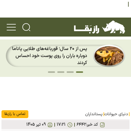
پس از ۲۰ سال؛ قورباغه‌های طلایی پاناما
دوباره باران را روی پوست خود احساس
کردند
دنیای حیوانات
پستانداران
تماس با رازبقا
کد خبر:
۶۴۴۲
17:21
09 تير 1405