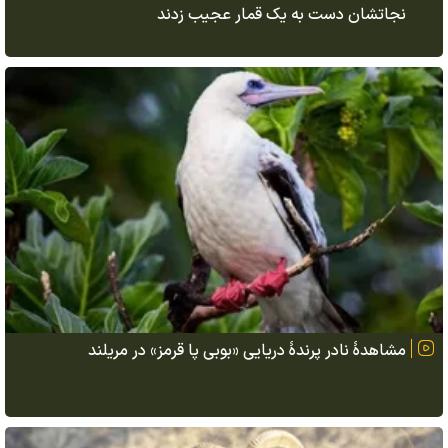
نجاتشان دست به یک قمار عجیب زدند
مشاهدهٔ نادر پرندهٔ دریایی «بوبی پا قرمز» در مریلند