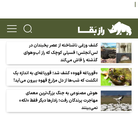
کشف وزغی ناشناخته از عصر یخبندان در
لس‌آنجلس؛ فسیلی کوچک که راز آب‌وهوای
گذشته را فاش می‌کند
«قورباغه قهوه» کشف شد؛ قورباغه‌ای به اندازه یک
انگشت که شب‌ها از دل مزارع قهوه بیرون می‌آید!
هوش مصنوعی به جنگ بزرگ‌ترین معمای
مهاجرت پرندگان رفت؛ رادارها دیگر فقط «لکه»
نمی‌بینند