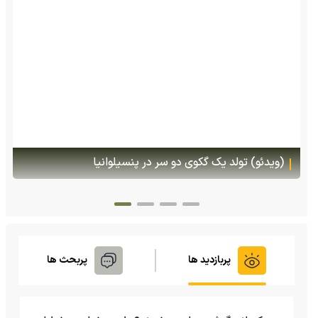
(ویدئو) تصاویر شگفت‌انگیز از مارمولک گلو بادبزنی که
هنگام خطر یک مایع چسبناک از بدنش پرتاب می‌کند
پربازدید ها
پربحث ها