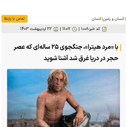
انسان و زمین
انسان
تماس با رازبقا
کد خبر:
۱۰۰۸
11:07
22 ارديبهشت 1403
با «مرد هیترا»، جنگجوی ۲۵ ساله‌ای که عصر
حجر در دریا غرق شد آشنا شوید