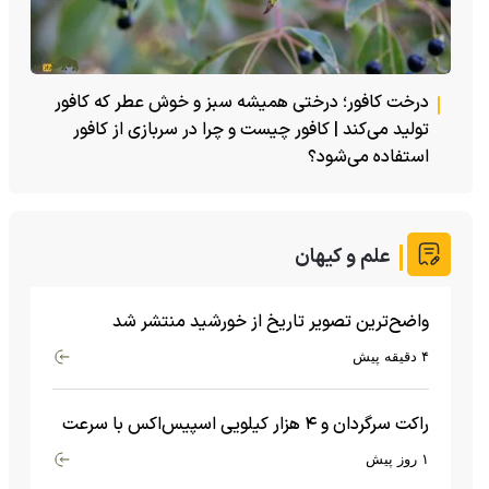
درخت کافور؛ درختی همیشه سبز و خوش عطر که کافور
تولید می‌کند | کافور چیست و چرا در سربازی از کافور
استفاده می‌شود؟
علم و کیهان
واضح‌ترین تصویر تاریخ از خورشید منتشر شد
۴ دقیقه پیش
راکت سرگردان و ۴ هزار کیلویی اسپیس‌اکس با سرعت
هشت هزار و ۶۹۰ کیلومتر در ساعت به ماه برخورد کرد
۱ روز پیش