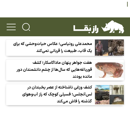
محمدعلی رونیاسی؛ عکاس حیات‌وحشی که برای
یک قاب، طبیعت را قربانی نمی‌کند
هفت جواهر پنهان ماداگاسکار؛ کشف
قورباغه‌هایی که سال‌ها از چشم دانشمندان دور
مانده بودند
کشف وزغی ناشناخته از عصر یخبندان در
لس‌آنجلس؛ فسیلی کوچک که راز آب‌وهوای
گذشته را فاش می‌کند