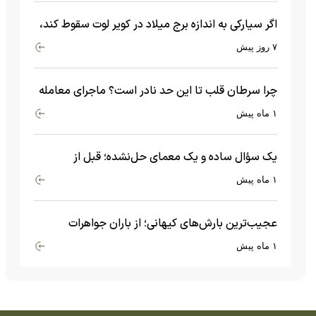
اگر سیارکی به اندازه برج میلاد در کویر لوت سقوط کند،
چه اتفاقی می‌افتد؟
۷ روز پیش
چرا سرطان قلب تا این حد نادر است؟ ماجرای معامله
عجیبی که در بدن اتفاق می‌افتد!
۱ ماه پیش
یک سؤال ساده و یک معمای حل‌نشده؛ قبل از
بیگ‌بنگ و آغاز جهان چه چیزی وجود داشت؟
۱ ماه پیش
عجیب‌ترین بارش‌های کیهانی؛ از باران جواهرات
گران‌قیمت تا بارش آهن و شیشه
۱ ماه پیش