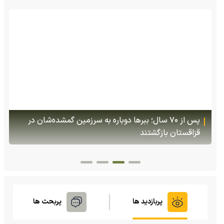
(ویدئو +16) تصاویری هولناک از یک سگ با فَک کاملا
شکسته؛ ادامه زندگی سگ فقط با یک فک
پربازدید ها
پربحث ها