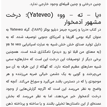
چنین درختی و چنین قبیله‌ای وجود خارجی ندارد.
«یا – ته – وو» (Yateveo)؛ درخت
مشهور آدمخوار
در کتاب «دریا و زمین» جیمز دبلیو بوئلز (۱۸۸۹)، گیاه Yateveo به
عنوان گیاه بومی آفریقا و آمریکای جنوبی توصیف شده، که به
دلیل تولید صدای خش خش شبیه به عبارت اسپانیایی ya te veo
(به معنای من قبلا تو رو دیدم) نامگذاری شده است. همچنین
برخی دیگر از توصیفات این درخت این است که «خارهای» سمی
شبیه «مار‌های عظیم الجثه دارد، که گهگاه از این طرف به آن سو
می‌چرخند و گویی به یک دشمن خیالی ضربه می‌زنند» و هر
موجودی را که در دسترس باشد می‌گیرد و سوراخ می‌کند. آنچه که
واضح به نظر می‌رسد این است که اگرچه گزارش‌هایی از وجود
درخت آدمخوار خبر می‌دهند، اما به نظر می‌رسد که بخش
عمده‌ای از این داستان‌ها تخیلی باشند و یا ساخته و پرداخته ذهن