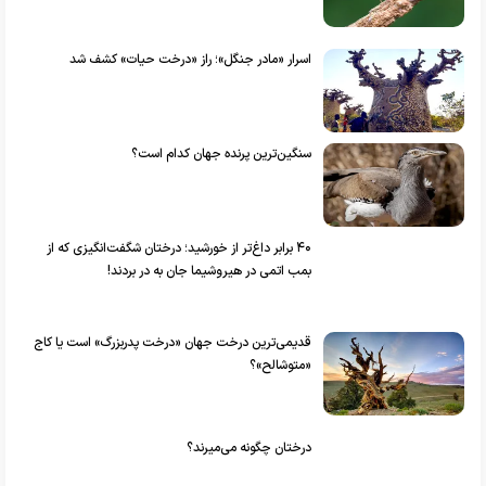
اسرار «مادر جنگل»؛ راز «درخت حیات» کشف شد
سنگین‌ترین پرنده جهان کدام است؟
۴۰ برابر داغ‌تر از خورشید؛ درختان شگفت‌انگیزی که از
بمب اتمی در هیروشیما جان به در بردند!
قدیمی‌ترین درخت جهان «درخت پدربزرگ» است یا کاج
«متوشالح»؟
درختان چگونه می‌میرند؟