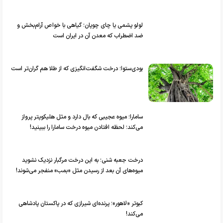
لولو پشمی یا چای چوپان؛ گیاهی با خواص آرام‌بخش و
ضد اضطراب که معدن آن در ایران است
بودی‌ستوا؛ درخت شگفت‌انگیزی که از طلا هم گران‌تر است
سامارا؛ میوه عجیبی که بال دارد و مثل هلیکوپتر پرواز
می‌کند؛ لحظه افتادن میوه درخت سامارا را ببینید!
درخت جعبه شنی؛ به این درخت مرگبار نزدیک نشوید
میوه‌های آن بعد از رسیدن مثل «بمب» منفجر می‌شوند!
کبوتر «لاهور»؛ پرنده‌ای شیرازی که در پاکستان پادشاهی
می‌کند!