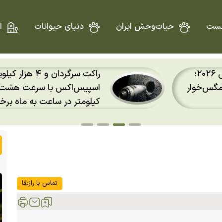
ست
حیات‌وحش ایران
دنیای حیوانات
ا
دو ویژگی عجیب خرس پاندا؛
اسپیس‌اکس با سرعت هشت هزار و ۶۹۰
انگشت ششم پاندا چیست؟
 کرد
تماس با رازبقا