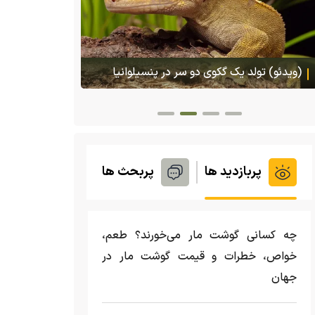
هجوم یک بزمجه غول‌پیکر به یک سوپرمارکت در
پس ا
تایلند
گمشده‌شان د
پربازدید ها
پربحث ها
چه کسانی گوشت مار می‌خورند؟ طعم،
خواص، خطرات و قیمت گوشت مار در
جهان