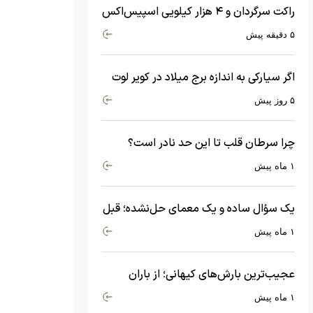
راکت سرگردان و ۴ هزار کیلویی اسپیس‌اکس
با سرعت هشت هزار و ۶۹۰ کیلومتر در
۵ دقیقه پیش
ساعت به ماه برخورد کرد
اگر سیارکی به اندازه برج میلاد در کویر لوت
سقوط کند، چه اتفاقی می‌افتد؟
۵ روز پیش
چرا سرطان قلب تا این حد نادر است؟
ماجرای معامله عجیبی که در بدن اتفاق
۱ ماه پیش
می‌افتد!
یک سؤال ساده و یک معمای حل‌نشده؛ قبل
از بیگ‌بنگ و آغاز جهان چه چیزی وجود
۱ ماه پیش
داشت؟
عجیب‌ترین بارش‌های کیهانی؛ از باران
جواهرات گران‌قیمت تا بارش آهن و شیشه
۱ ماه پیش