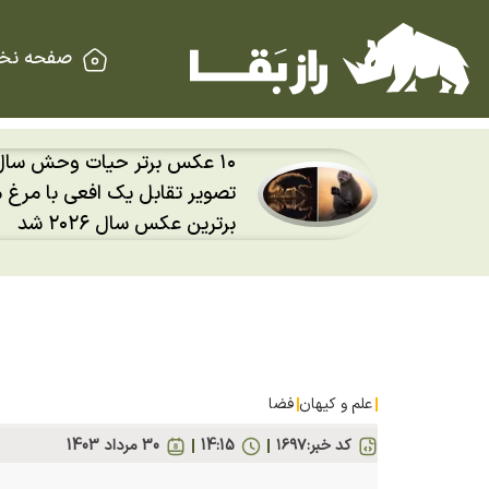
صفحه نخ
۱۰ عکس برتر حیات وحش سال ۲۰۲۶؛
راکت سرگردان و ۴ هزار کیلویی
س‌خوار
کیلومتر در ساعت به ماه برخورد
علم و کیهان
فضا
کد خبر:
۱۶۹۷
14:15
30 مرداد 1403