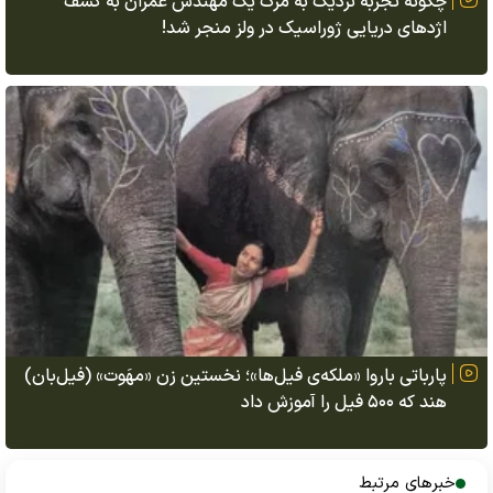
چگونه تجربه نزدیک به مرگ یک مهندس عمران به کشف
اژد‌های دریایی ژوراسیک در ولز منجر شد!
پارباتی باروا «ملکه‌ی فیل‌ها»؛ نخستین زن «مهَوت» (فیل‌بان)
هند که ۵۰۰ فیل را آموزش داد
خبرهای مرتبط