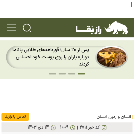
۱۰ عکس برتر حیات وحش سال ۲۰۲۶؛
تصویر تقابل یک افعی با مرغ مگس‌خوار
برترین عکس سال ۲۰۲۶ شد
انسان و زمین
انسان
تماس با رازبقا
کد خبر:
۲۷۱۱
10:09
14 دی 1403