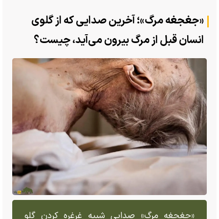
«جغجغه مرگ»؛ آخرین صدایی‌ که از گلوی
انسان قبل از مرگ بیرون می‌آید، چیست؟
«جغجغه مرگ» صدایی شبیه غرغره کردن گلو