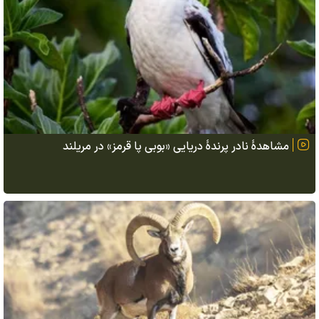
مشاهدهٔ نادر پرندهٔ دریایی «بوبی پا قرمز» در مریلند