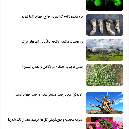
با «ماتسوتاکه» گران‌ترین قارچ جهان آشنا شوید
رازِ عجیب داشتن باغچه پُرگُل در شهر‌های بزرگ
نقش عجیب «علف» در تکامل و تمدن انسان!
(ویدئو) این درخت قدیمی‌ترین درخت جهان است!
قدرت عجیب و باورنکردنی گل‌ها؛ ترمیم بعد از لگد شدن!