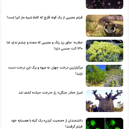
فیلم عجیبی از یک گونه قارچ که کاملا شبیه مار کبرا است!
«بلاب»؛ جانور زرد رنگ و عجیبی که معده و چشم ندارد اما
۷۲۰ آلت جنسی دارد!
مرگبارترین درخت جهان؛ به میوه و برگ این درخت دست
نزنید!
اسرار «مادر جنگل»؛ راز «درخت حیات» کشف شد
دانشمندان از «صحبت کردن» یک گیاه با همسایه خود
فیلم گرفتند!