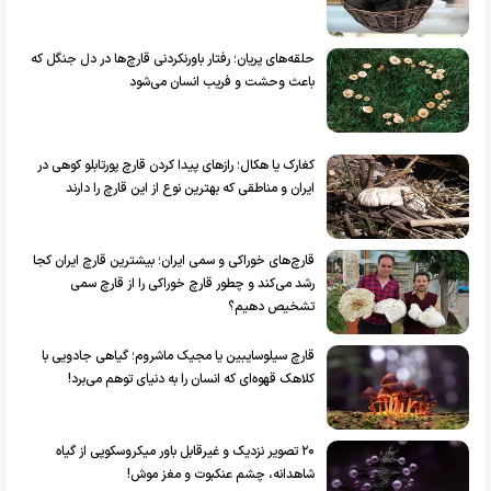
حلقه‌های پریان؛ رفتار باورنکردنی قارچ‌ها در دل جنگل که
باعث وحشت و فریب انسان می‌شود
کغارک یا هکال؛ راز‌های پیدا کردن قارچ پورتابلو کوهی در
ایران و مناطقی که بهترین نوع از این قارچ را دارند
قارچ‌های خوراکی و سمی ایران؛ بیشترین قارچ ایران کجا
رشد می‌کند و چطور قارچ خوراکی را از قارچ سمی
تشخیص دهیم؟
قارچ سیلوسایبین یا مجیک ماشروم؛ گیاهی جادویی با
کلاهک قهوه‌ای که انسان را به دنیای توهم می‌برد!
۲۰ تصویر نزدیک و غیرقابل باور میکروسکوپی از گیاه
شاهدانه، چشم عنکبوت و مغز موش!