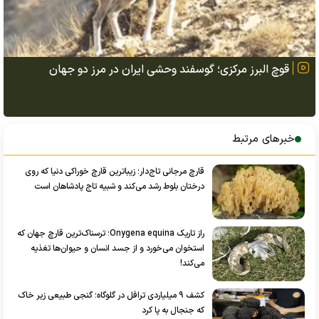
قوچ البرز مرکزی؛ گوسفند وحشی ایران در مرز دو جهان
خبرهای مرتبط
قارچ مرجانی تاج‌دار؛ زیباترین قارچ خوراکی دنیا که روی
درختان بلوط رشد می‌کند و شبیه تاج پادشاهان است
راز تاریک Onygena equina؛ ترسناک‌ترین قارچ جهان که
استخوان می‌خورد و از جسد انسان و حیوان‌ها تغذیه
می‌کند!
کشف ۹ میلیاردی ترافل در گلوگاه؛ گنجی طبیعی زیر خاک
که جنجال به پا کرد