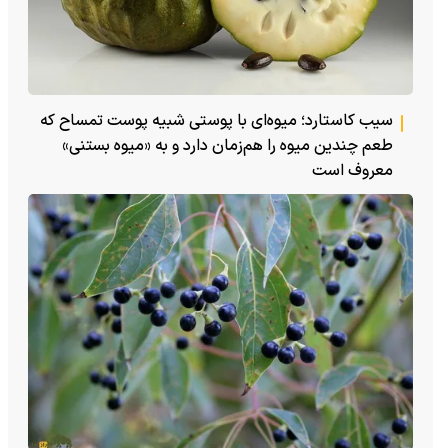
سیب کاستارد؛ میوه‌ای با پوستی شبیه پوست تمساح که
طعم چندین میوه را هم‌زمان دارد و به «میوه بستنی»
معروف است