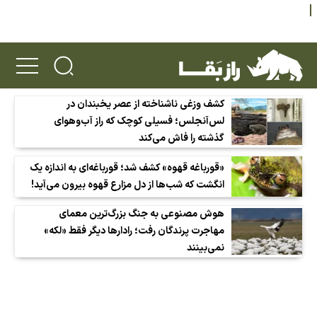
کشف وزغی ناشناخته از عصر یخبندان در
لس‌آنجلس؛ فسیلی کوچک که راز آب‌وهوای
گذشته را فاش می‌کند
«قورباغه قهوه» کشف شد؛ قورباغه‌ای به اندازه یک
انگشت که شب‌ها از دل مزارع قهوه بیرون می‌آید!
هوش مصنوعی به جنگ بزرگ‌ترین معمای
مهاجرت پرندگان رفت؛ رادارها دیگر فقط «لکه»
نمی‌بینند