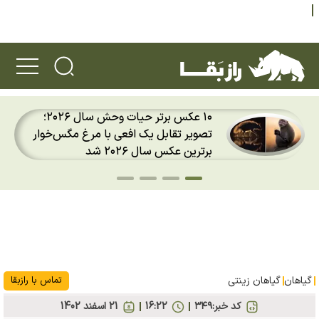
راکت سرگردان و ۴ هزار کیلویی
اسپیس‌اکس با سرعت هشت هزار و ۶۹۰
کیلومتر در ساعت به ماه برخورد کرد
گیاهان
گیاهان زینتی
تماس با رازبقا
کد خبر:
۳۴۹
16:22
21 اسفند 1402