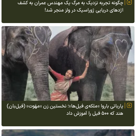
چگونه تجربه نزدیک به مرگ یک مهندس عمران به کشف
اژد‌های دریایی ژوراسیک در ولز منجر شد!
پارباتی باروا «ملکه‌ی فیل‌ها»؛ نخستین زن «مهَوت» (فیل‌بان)
هند که ۵۰۰ فیل را آموزش داد