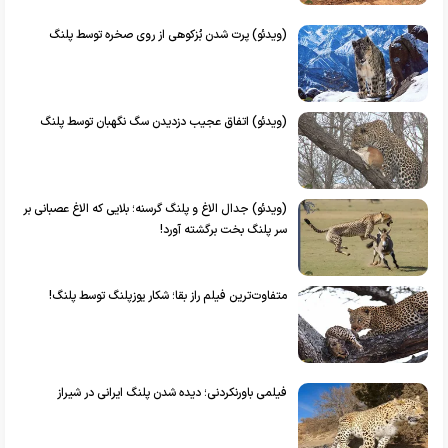
(ویدئو) پرت شدن بُزکوهی از روی صخره توسط پلنگ
(ویدئو) اتفاق عجیب دزدیدن سگ نگهبان توسط پلنگ
(ویدئو) جدال الاغ و پلنگ گرسنه؛ بلایی که الاغ عصبانی بر
سر پلنگ بخت برگشته آورد!
متفاوت‌ترین فیلم راز بقا؛ شکار یوزپلنگ توسط پلنگ!
فیلمی باورنکردنی؛ دیده شدن پلنگ ایرانی در شیراز