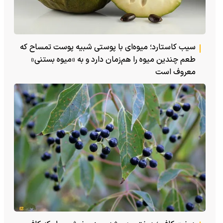
سیب کاستارد؛ میوه‌ای با پوستی شبیه پوست تمساح که
طعم چندین میوه را هم‌زمان دارد و به «میوه بستنی»
معروف است