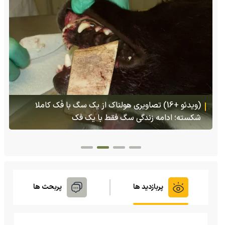
(ویدئو) تولد یک گکوی دو سر در پنسیلوانیا
پربازدید ها
پربحث ها