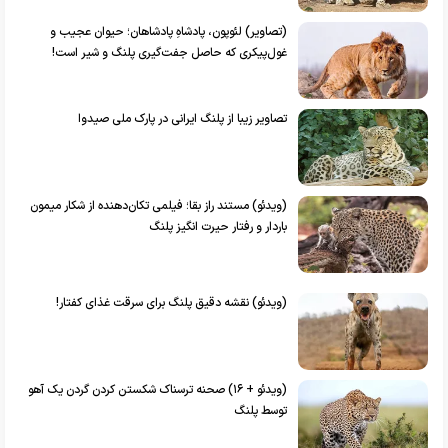
(تصاویر) لئوپون، پادشاهِ پادشاهان؛ حیوان عجیب و
غول‌پیکری که حاصل جفت‌گیری پلنگ و شیر است!
تصاویر زیبا از پلنگ ایرانی در پارک ملی صیدوا
(ویدئو) مستند راز بقا؛ فیلمی تکان‌دهنده از شکار میمون
باردار و رفتار حیرت انگیز پلنگ
(ویدئو) نقشه دقیق پلنگ برای سرقت غذای کفتار!
(ویدئو + ۱۶) صحنه ترسناک شکستن کردن گردن یک آهو
توسط پلنگ