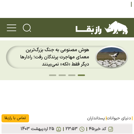
کشیم جقه‌سفید؛ پرنده‌ای با چشم‌هایی
شبیه یاقوت قرمز که انگار از دل یک
نقاشی بیرون آمده است
دنیای حیوانات
پستانداران
تماس با رازبقا
کد خبر:
۴۵
23:53
25 ارديبهشت 1403