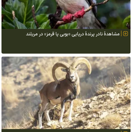
مشاهدهٔ نادر پرندهٔ دریایی «بوبی پا قرمز» در مریلند