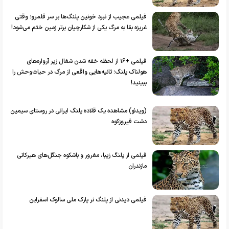
فیلمی عجیب از نبرد خونین پلنگ‌ها بر سر قلمرو؛ وقتی
غریزه بقا به مرگ یکی از شکارچیان برتر زمین ختم می‌شود!
فیلمی +۱۶ از لحظه خفه شدن شغال زیر آرواره‌های
هولناک پلنگ؛ ثانیه‌هایی واقعی از مرگ در حیات‌وحش را
ببینید!
(ویدئو) مشاهده یک قلاده پلنگ ایرانی در روستای سیمین
دشت فیروزکوه
فیلمی از پلنگ زیبا، مغرور و باشکوه جنگل‌های هیرکانی
مازندران
فیلمی دیدنی از پلنگ نر پارک ملی سالوک اسفراین