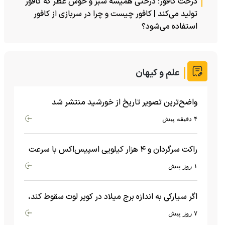
درخت کافور؛ درختی همیشه سبز و خوش عطر که کافور
تولید می‌کند | کافور چیست و چرا در سربازی از کافور
استفاده می‌شود؟
علم و کیهان
واضح‌ترین تصویر تاریخ از خورشید منتشر شد
۴ دقیقه پیش
راکت سرگردان و ۴ هزار کیلویی اسپیس‌اکس با سرعت
هشت هزار و ۶۹۰ کیلومتر در ساعت به ماه برخورد کرد
۱ روز پیش
اگر سیارکی به اندازه برج میلاد در کویر لوت سقوط کند،
چه اتفاقی می‌افتد؟
۷ روز پیش