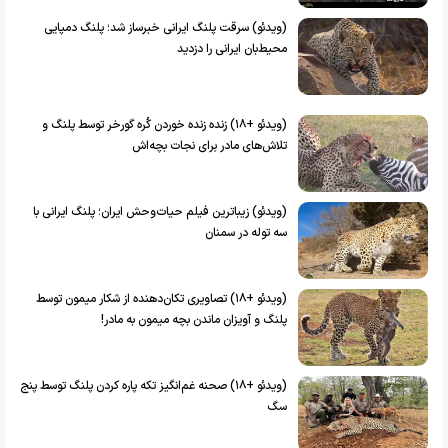
(ویدئو) سرقت پلنگ ایرانی خبرساز شد؛ پلنگ دمپایی
محیط‌بان ایرانی را دزدید
(ویدئو +۱۸) زنده زنده خوردن کُره گورخر توسط پلنگ و
تلاش‌های مادر برای نجات بچه‌اش
(ویدئو) زیباترین فیلم حیات‌وحش ایران؛ پلنگ ایرانی با
سه توله در سمنان
(ویدئو +۱۸) تصاویری تکان‌دهنده از شکار میمون توسط
پلنگ و آویزان ماندن بچه میمون به مادر!
(ویدئو +۱۸) صحنه غم‌انگیز تکه پاره کردن پلنگ توسط پنج
سگ