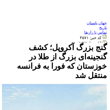
جهان باستان
تاریخ
تماس با رازبقا
کد خبر:
۴۵۷۱
17 مرداد 1404
گنج بزرگ آکروپل؛ کشف
20:20
گنجینه‌ای بزرگ از طلا در
خوزستان که فورا به فرانسه
منتقل شد