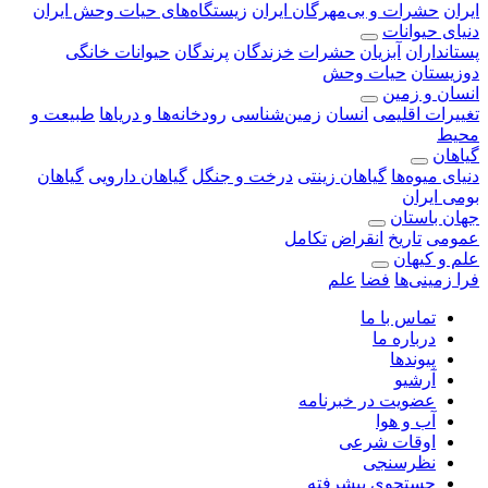
ایران
حشرات و بی‌مهرگان ایران
زیستگاه‌های حیات وحش ایران
دنیای حیوانات
پستانداران
آبزیان
حشرات
خزندگان
پرندگان
حیوانات خانگی
دوزیستان
حیات وحش
انسان و زمین
تغییرات اقلیمی
انسان
زمین‌شناسی
رودخانه‎‌ها و دریاها
طبیعت و
محیط
گیاهان
دنیای میوه‌ها
گیاهان زینتی
درخت و جنگل
گیاهان دارویی
گیاهان
بومی ایران
جهان باستان
عمومی
تاریخ
انقراض
تکامل
علم و کیهان
فرا زمینی‌ها
فضا
علم
تماس با ما
درباره ما
پیوندها
آرشیو
عضویت در خبرنامه
آب و هوا
اوقات شرعی
نظرسنجی
جستجوی پیشرفته