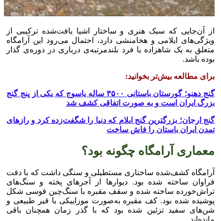
از آن‌جایی که سبک هنری و ساختار اشیا یافت‌شده ترکیبی از
ویژگی‌های ایلامی و هخامنشی دارد، احتمال می‌رود این آرامگاه
متعلق به یک شاهزاده یا فرد بلندمرتبه‌ی درباری در دوره‌ی گذار
بوده باشد.
برای مطالعه بیش‌تر بخوانید:
گنج دهنو؛ گورستان باستانی ۳۵۰۰ ساله یاسوج که یکی از پنج گنج
بزرگ ایران است و به صورت اتفاقی کشف شد
گنج ارجان؛ بزرگترین گنج ایلام که دنیا را شگفت‌زده کرد و راز‌های
تمدن ایران باستان را فاش ساخت
معماری آرامگاه چگونه بود؟
آرامگاه کشف‌شده ساختاری مستطیلی و سنگی داشت که با دقت
فراوان ساخته شده بود. دیوار‌ها از آجر‌های پخته و سنگ‌های
تراش‌خورده ساخته شده و سقف مقبره با سنگ‌چین قوسی شکل
پوشیده شده بود. کف مقبره به‌صورت موزاییکی با قیر طبیعی و
شن‌های سفید تزئین شده بود که با گذر زمان همچنان باقی
مانده‌اند.