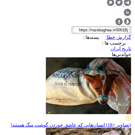
گزارش خطا
پسندها :
برچسب ها :
تاریخ ایران
خواندنی‌ها
(تصاویر +18) انسان‌هایی که عاشق خوردن گوشت سگ هستند!