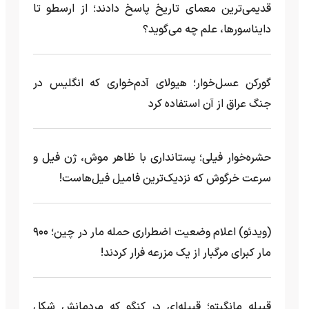
قدیمی‌ترین معمای تاریخ پاسخ دادند؛ از ارسطو تا
دایناسورها، علم چه می‌گوید؟
گورکن عسل‌خوار؛ هیولای آدم‌خواری که انگلیس در
جنگ عراق از آن استفاده کرد
حشره‌خوار فیلی؛ پستانداری با ظاهر موش، ژن فیل و
سرعت خرگوش که نزدیک‌ترین فامیل فیل‌هاست!
(ویدئو) اعلام وضعیت اضطراری حمله مار‌ در چین؛ ۹۰۰
مار کبرای مرگبار از یک مزرعه‌ فرار کردند!
قبیله مانگبِتو؛ قبیله‌ای در کنگو که مردمانش شکل