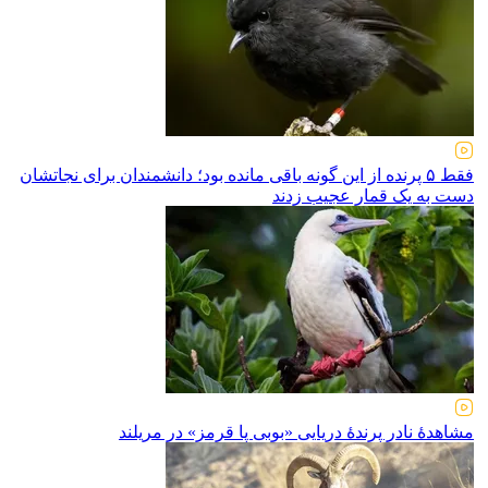
فقط ۵ پرنده از این گونه باقی مانده بود؛ دانشمندان برای نجاتشان
دست به یک قمار عجیب زدند
مشاهدهٔ نادر پرندهٔ دریایی «بوبی پا قرمز» در مریلند