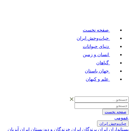
صفحه نخست
حیات‌وحش ایران
دنیای حیوانات
انسان و زمین
گیاهان
جهان باستان
علم و کیهان
صفحه نخست
عمومی
حیات‌وحش ایران
پستانداران ایران
پرندگان ایران
خزندگان و دوزیستان ایران
آبزیان