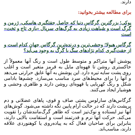
دارند.
برای مطالعه بیشتر بخوانید:
یوکی؛ بزرگترین گرگاس دنیا که حاصل جفتگیری هاسکی، ژرمن و
گرگ است و شباهت زیادی به گرگ‌های سریال «بازی تاج و تخت»
است
گرگاس هیولا؛ وحشی‌ترین و درنده‌ترین گرگاس جهان کدام است و
از جفت‌گیری کدام نژاد‌های سگ با گرگ به وجود می‌آید؟
پوشش آنها متراکم و متوسط طول است و رنگ آنها معمولاً از
خاکستری روشن تا قهوه‌ای مایل به قرمز متغیر است و اغلب
روی پشت سایه تیره دارد. این پوشش به آنها عایق حرارتی می‌دهد
و آنها را برای محیط‌های سرد مناسب می‌سازد. چشم‌ها بادامی
شکل و رنگ کهربایی یا قهوه‌ای روشن دارند و ظاهری وحشی و
هوشیار ایجاد می‌کنند.
گرگاس‌های سارلوس پشتی صاف و قوی، پا‌های عضلانی و دم
پرپشت دارند که در حالت آرام پایین نگه داشته می‌شود. گوش‌های
آنها نیز ایستاده و نوک‌تیز است که ظاهر گرگ‌مانندشان را تقویت
می‌کند. حرکت آنها نرم و قدرتمند است و استقامت بالایی دارند،
بنابراین برای صاحبان فعال که به پیاده‌روی یا کوهنوردی علاقه
دارند، مناسب‌اند.