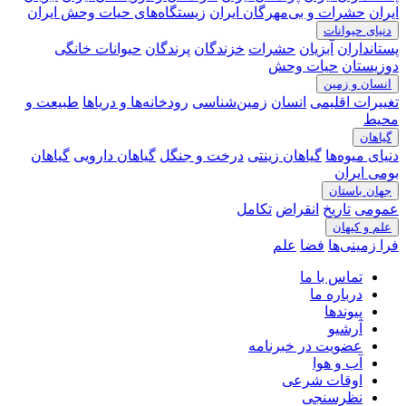
ایران
حشرات و بی‌مهرگان ایران
زیستگاه‌های حیات وحش ایران
دنیای حیوانات
پستانداران
آبزیان
حشرات
خزندگان
پرندگان
حیوانات خانگی
دوزیستان
حیات وحش
انسان و زمین
تغییرات اقلیمی
انسان
زمین‌شناسی
رودخانه‎‌ها و دریاها
طبیعت و
محیط
گیاهان
دنیای میوه‌ها
گیاهان زینتی
درخت و جنگل
گیاهان دارویی
گیاهان
بومی ایران
جهان باستان
عمومی
تاریخ
انقراض
تکامل
علم و کیهان
فرا زمینی‌ها
فضا
علم
تماس با ما
درباره ما
پیوندها
آرشیو
عضویت در خبرنامه
آب و هوا
اوقات شرعی
نظرسنجی