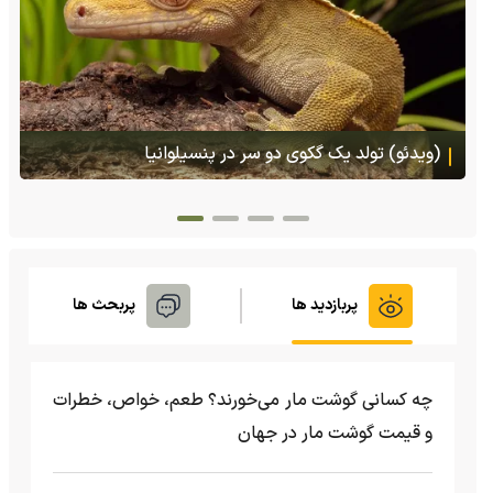
(ویدئو) تصاویر شگفت‌انگیز از مارمولک گلو بادبزنی که
هنگام خطر یک مایع چسبناک از بدنش پرتاب می‌کند
پربازدید ها
پربحث ها
چه کسانی گوشت مار می‌خورند؟ طعم، خواص، خطرات
و قیمت گوشت مار در جهان