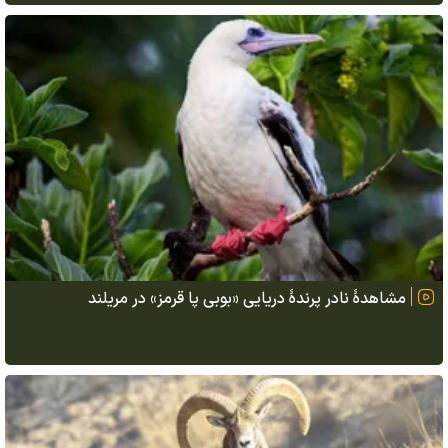
مشاهدهٔ نادر پرندهٔ دریایی «بوبی پا قرمز» در مریلند