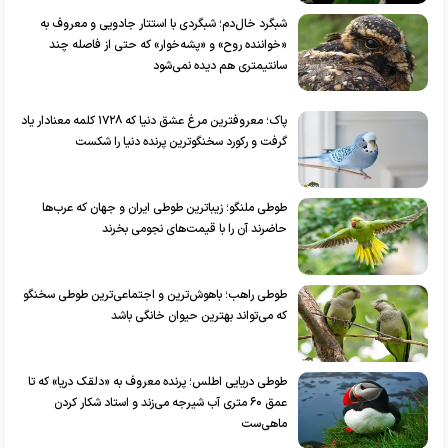
شبگرد خال‌دم؛ شبگردی با استتار جادویی و معروف به
«خواننده روح» و «پشه‌خوار» که حتی از فاصله چند
سانتیمتری هم دیده نمی‌شود
پاک؛ معروفترین مرغ عشق دنیا که ۱۷۲۸ کلمه معنادار یاد
گرفت و رکورد سخنگوترین پرنده دنیا را شکست
طوطی ملنگو؛ زیباترین طوطی ایران و جهان که عرب‌ها
حاضرند آن را با قیمت‌های نجومی بخرند
طوطی راهب؛ باهوش‌ترین و اجتماعی‌ترین طوطی سخنگو
که ‌می‌تواند بهترین حیوان خانگی باشد
طوطی دریایی اطلس؛ پرنده معروف به «دلقک دریا» که تا
عمق ۶۰ متری آب شیرجه می‌زند و استاد شکار کردن
ماهی‌ست