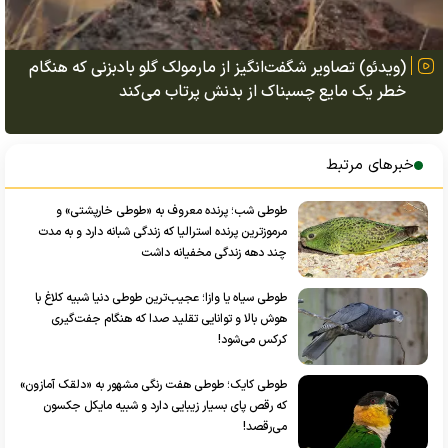
(ویدئو) تصاویر شگفت‌انگیز از مارمولک گلو بادبزنی که هنگام
خطر یک مایع چسبناک از بدنش پرتاب می‌کند
خبرهای مرتبط
طوطی شب؛ پرنده معروف به «طوطی خارپشتی» و
مرموزترین پرنده استرالیا که زندگی شبانه دارد و به مدت
چند دهه زندگی مخفیانه داشت
طوطی سیاه یا وازا؛ عجیب‌ترین طوطی دنیا شبیه کلاغ با
هوش بالا و توانایی تقلید صدا که هنگام جفت‌گیری
کرکس می‌شود!
طوطی کایک؛ طوطی هفت رنگی مشهور به «دلقک آمازون»
که رقص پای بسیار زیبایی دارد و شبیه مایکل جکسون
می‌رقصد!