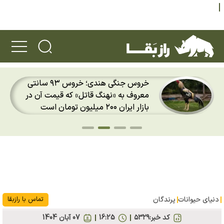
هوش مصنوعی به جنگ بزرگ‌ترین
معمای مهاجرت پرندگان رفت؛ رادارها
دیگر فقط «لکه» نمی‌بینند
دنیای حیوانات
پرندگان
تماس با رازبقا
کد خبر:
۵۳۲۹
16:25
07 آبان 1404