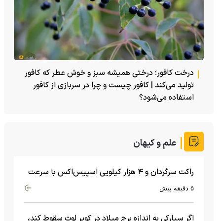
درخت کافور؛ درختی همیشه سبز و خوش عطر که کافور
تولید می‌کند | کافور چیست و چرا در سربازی از کافور
استفاده می‌شود؟
علم و کیهان
راکت سرگردان و ۴ هزار کیلویی اسپیس‌اکس با سرعت
هشت هزار و ۶۹۰ کیلومتر در ساعت به ماه برخورد کرد
۵ دقیقه پیش
اگر سیارکی به اندازه برج میلاد در کویر لوت سقوط کند،