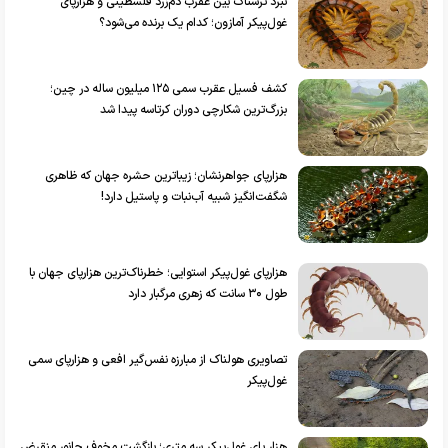
نبرد ترسناک بین عقرب دم‌زرد فلسطینی و هزارپای
غول‌پیکر آمازون؛ کدام یک برنده می‌شود؟
کشف فسیل عقرب سمی ۱۲۵ میلیون ساله در چین؛
بزرگ‌ترین شکارچی دوران کرتاسه پیدا شد
هزارپای جواهرنشان؛ زیباترین حشره جهان که ظاهری
شگفت‌انگیز شبیه آب‌نبات و پاستیل دارد!
هزارپای غول‌پیکر استوایی؛ خطرناک‌ترین هزارپای جهان با
طول ۳۰ سانت که زهری مرگبار دارد
تصاویری هولناک از مبارزه نفس‌گیر افعی و هزارپای سمی
غول‌پیکر
هزار پای غول‌پیکر سه متری؛ بازگشت مخوف جانور منقرض