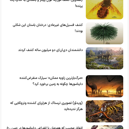
پرنده!
کشف فسیل‌های غیرعادی؛ درختان باستان این شکلی
بودند!
دانشمندان دی‌ان‌ای دو میلیون ساله کشف کردند
«مرگ‌بارترین زاویه ممکن»؛ سیارک منقرض‌کننده
دایناسور‌ها چگونه به زمین برخورد کرد؟
(ویدئو) تصویری ترسناک از هزارپای کشنده ونزوئلایی که
هرگز ندیده‌اید
اتفاق عجیب که همزمان با انقراض دایناسورها در زمین رخ