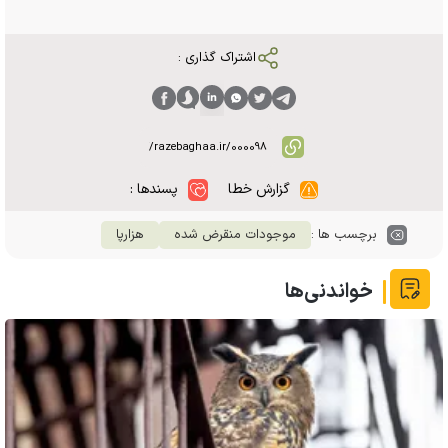
اشتراک گذاری :
گزارش خطا
پسندها :
برچسب ها :
موجودات منقرض شده
هزارپا
خواندنی‌ها