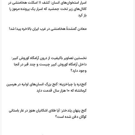
اسرار استخوان‌های انسان؛ کشف ۱۱ اسکلت هخامنشی در
کانال‌های زیر تخت جمشید که اسرار یک پرونده مرموز را
باز کرد
معادن گمشدۀ هخامنشی در غرب ایران بالاخره پیدا شد!
نخستین تصاویر باکیفیت از درون آرامگاه کوروش کبیر؛
داخل آرامگاه کوروش کبیر چیست و چند قبر در آنجا
وجود دارد؟
گنج‌دره یا چیاخزینه؛ گنج بزرگ انسان‌های اولیه در هرسین
کرمانشاه که ۱۰ هزار سال قدمت دارد
گنج پنهان پلدختر؛ آیا طلای اشکانیان هنوز در غار باستانی
کوگان دفن شده است؟