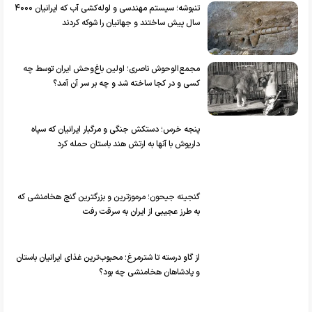
تنبوشه؛ سیستم مهندسی و لوله‌کشی آب که ایرانیان ۴۰۰۰
سال پیش ساختند و جهانیان را شوکه کردند
مجمع‌الوحوش ناصری؛ اولین باغ‌وحش ایران توسط چه
کسی و در کجا ساخته شد و چه بر سر آن آمد؟
پنجه خرس؛ دستکش جنگی و مرگبار ایرانیان که سپاه
داریوش با آنها به ارتش هند باستان حمله کرد
گنجینه جیحون؛ مرموزترین و بزرگترین گنج هخامنشی که
به طرز عجیبی از ایران به سرقت رفت
از گاو درسته تا شترمرغ؛ محبوب‌ترین غذای ایرانیان باستان
و پادشاهان هخامنشی چه بود؟