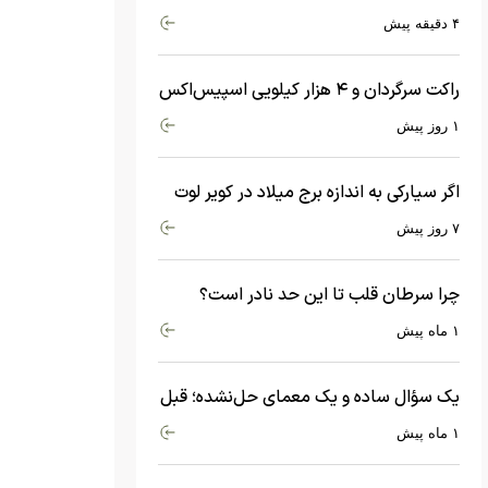
شد
۴ دقیقه پیش
راکت سرگردان و ۴ هزار کیلویی اسپیس‌اکس
با سرعت هشت هزار و ۶۹۰ کیلومتر در
۱ روز پیش
ساعت به ماه برخورد کرد
اگر سیارکی به اندازه برج میلاد در کویر لوت
سقوط کند، چه اتفاقی می‌افتد؟
۷ روز پیش
چرا سرطان قلب تا این حد نادر است؟
ماجرای معامله عجیبی که در بدن اتفاق
۱ ماه پیش
می‌افتد!
یک سؤال ساده و یک معمای حل‌نشده؛ قبل
از بیگ‌بنگ و آغاز جهان چه چیزی وجود
۱ ماه پیش
داشت؟