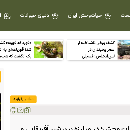
ست
حیات‌وحش ایران
دنیای حیوانات
ا
کشف وزغی ناشناخته از
«قورباغه قهوه» ک
عصر یخبندان در
شد؛ قورباغه‌ای به ان
لس‌آنجلس؛ فسیلی
یک انگشت که شب‌ها
کوچک که راز آب‌وهوای
دل مزارع قهوه بیرو
گذشته را فاش می‌کند
می‌آید!
تماس با رازبقا
ات وحش؛ در مبارزه بین شیر آفریقایی و