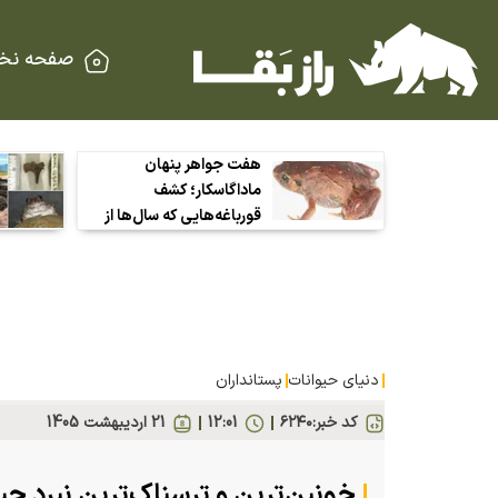
صفحه نخ
هفت جواهر پنهان
ماداگاسکار؛ کشف
قورباغه‌هایی که سال‌ها از
چشم دانشمندان دور
مانده بودند
دنیای حیوانات
پستانداران
کد خبر:
۶۲۴۰
12:01
21 ارديبهشت 1405
خونین‌ترین و ترسناک‌ترین نبرد حی