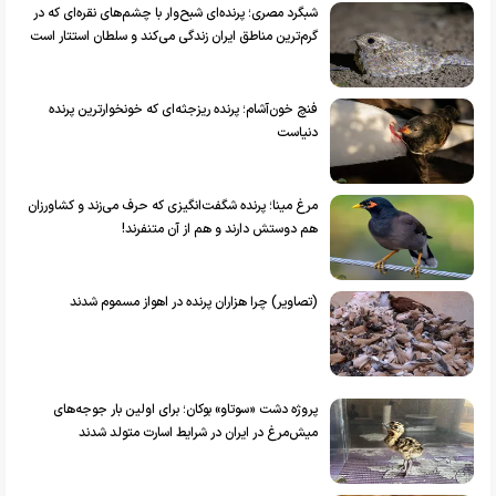
شبگرد مصری؛ پرنده‌ای شبح‌وار با چشم‌های نقره‌ای که در
گرم‌ترین مناطق ایران زندگی می‌کند و سلطان استتار است
فنچ خون‌آشام؛ پرنده ریزجثه‌ای که خونخوارترین پرنده
دنیاست
مرغ مینا؛ پرنده شگفت‌انگیزی که حرف می‌زند و کشاورزان
هم دوستش دارند و هم از آن متنفرند!
(تصاویر) چرا هزاران پرنده در اهواز مسموم شدند
پروژه‌ دشت «سوتاو» بوکان؛ برای اولین بار جوجه‌های
میش‌مرغ در ایران در شرایط اسارت متولد شدند