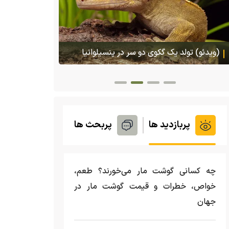
هجوم یک بزمجه غول‌پیکر به یک سوپرمارکت در
پس ا
تایلند
گمشده‌شان د
پربازدید ها
پربحث ها
چه کسانی گوشت مار می‌خورند؟ طعم،
خواص، خطرات و قیمت گوشت مار در
جهان