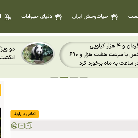
ست
حیات‌وحش ایران
دنیای حیوانات
ا
دو ویژگی عجیب خرس پاندا؛
اسپیس‌اکس با سرعت هشت هزار و ۶۹۰
انگشت ششم پاندا چیست؟
 کرد
تماس با رازبقا