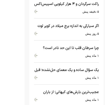
راکت سرگردان و ۴ هزار کیلویی اسپیس‌اکس
با سرعت هشت هزار و ۶۹۰ کیلومتر در
۵ دقیقه پیش
ساعت به ماه برخورد کرد
اگر سیارکی به اندازه برج میلاد در کویر لوت
سقوط کند، چه اتفاقی می‌افتد؟
۵ روز پیش
چرا سرطان قلب تا این حد نادر است؟
ماجرای معامله عجیبی که در بدن اتفاق
۱ ماه پیش
می‌افتد!
یک سؤال ساده و یک معمای حل‌نشده؛ قبل
از بیگ‌بنگ و آغاز جهان چه چیزی وجود
۱ ماه پیش
داشت؟
عجیب‌ترین بارش‌های کیهانی؛ از باران
جواهرات گران‌قیمت تا بارش آهن و شیشه
۱ ماه پیش