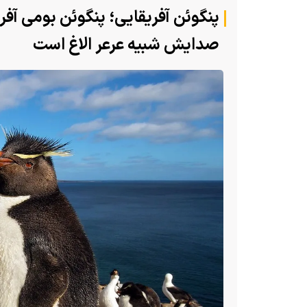
پنگوئن آفریقایی؛ پنگوئن بومی آفری
رها دوباره به سرزمین
صدایش شبیه عرعر الاغ است
ن بازگشتند
(ویدئو +16) تصاویری هولناک از یک
کاملا شکسته؛ ادامه زندگی سگ فقط ب