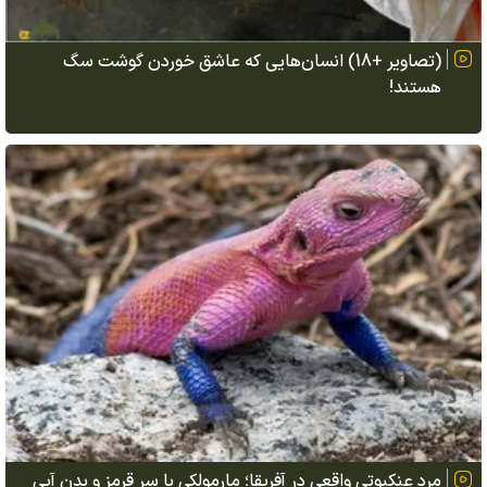
(تصاویر +18) انسان‌هایی که عاشق خوردن گوشت سگ
هستند!
مرد عنکبوتی واقعی در آفریقا؛ مارمولکی با سر قرمز و بدن آبی