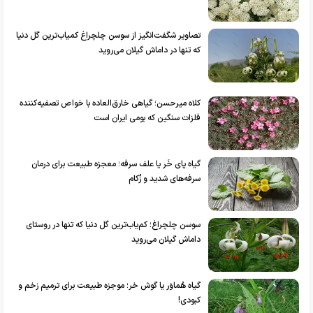
تصاویر شگفت‌انگیز از سوسن چلچراغ کمیاب‌ترین گل دنیا
که تنها در داماش گیلان می‌روید
کلاه میرحسن؛ گیاهی خارق‌العاده با خواص تصفیه‌کننده
فلزات سنگین که بومی ایران است
گیاه پای خَر یا علف سرفه؛ معجزه طبیعت برای درمان
سرفه‌های شدید و زُکام
سوسن چلچراغ؛ کم‌یاب‌ترین گل دنیا که تنها در روستای
داماش گیلان می‌روید
گیاه هُماوَر یا گوش خر؛ موجزه طبیعت برای ترمیم زخم‌ و
کبودی!