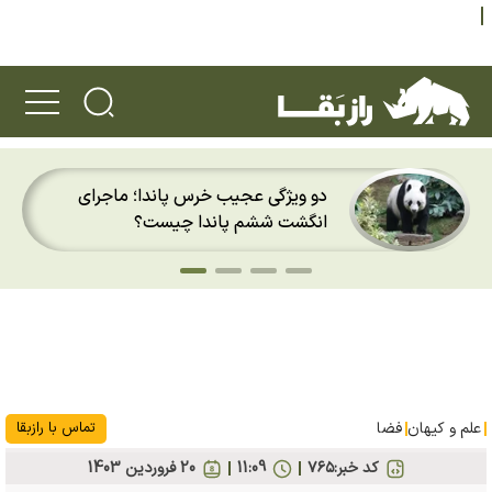
دو ویژگی عجیب خرس پاندا؛ ماجرای
انگشت ششم پاندا چیست؟
علم و کیهان
فضا
تماس با رازبقا
کد خبر:
۷۶۵
11:09
20 فروردين 1403