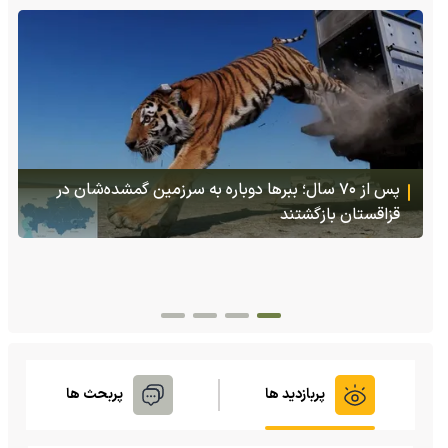
(ویدئو +16) تصاویری هولناک از یک سگ با فَک کاملا
شکسته؛ ادامه زندگی سگ فقط با یک فک
پربازدید ها
پربحث ها