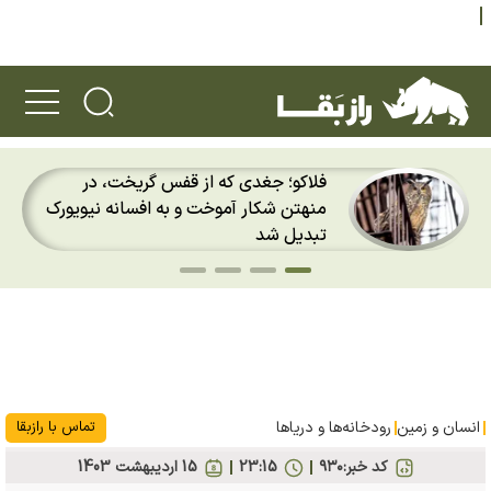
پس از ۷۰ سال؛ ببرها دوباره به سرزمین
گمشده‌شان در قزاقستان بازگشتند
انسان و زمین
رودخانه‎‌ها و دریاها
تماس با رازبقا
کد خبر:
۹۳۰
23:15
15 ارديبهشت 1403