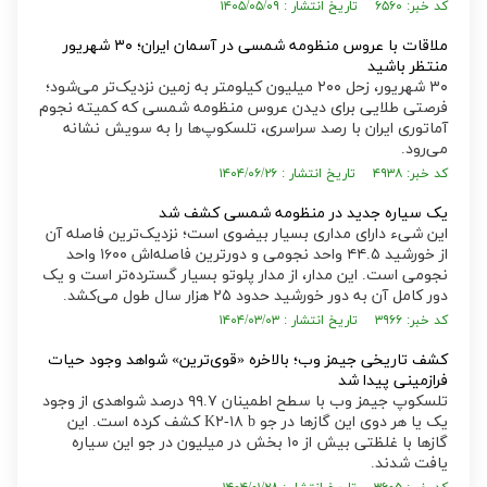
کد خبر: ۶۵۶۰ تاریخ انتشار : ۱۴۰۵/۰۵/۰۹
ملاقات با عروس منظومه شمسی در آسمان ایران؛ ۳۰ شهریور
منتظر باشید
۳۰ شهریور، زحل ۲۰۰ میلیون کیلومتر به زمین نزدیک‌تر می‌شود؛
فرصتی طلایی برای دیدن عروس منظومه شمسی که کمیته نجوم
آماتوری ایران با رصد سراسری، تلسکوپ‌ها را به سویش نشانه
می‌رود.
کد خبر: ۴۹۳۸ تاریخ انتشار : ۱۴۰۴/۰۶/۲۶
یک سیاره جدید در منظومه شمسی کشف شد
این شیء دارای مداری بسیار بیضوی است؛ نزدیک‌ترین فاصله آن
از خورشید ۴۴.۵ واحد نجومی و دورترین فاصله‌اش ۱۶۰۰ واحد
نجومی است. این مدار، از مدار پلوتو بسیار گسترده‌تر است و یک
دور کامل آن به دور خورشید حدود ۲۵ هزار سال طول می‌کشد.
کد خبر: ۳۹۶۶ تاریخ انتشار : ۱۴۰۴/۰۳/۰۳
کشف تاریخی جیمز وب؛ بالاخره «قوی‌ترین» شواهد وجود حیات
فرازمینی پیدا شد
تلسکوپ جیمز وب با سطح اطمینان ۹۹.۷ درصد شواهدی از وجود
یک یا هر دوی این گاز‌ها در جو K۲-۱۸ b کشف کرده است. این
گاز‌ها با غلظتی بیش از ۱۰ بخش در میلیون در جو این سیاره
یافت شدند.