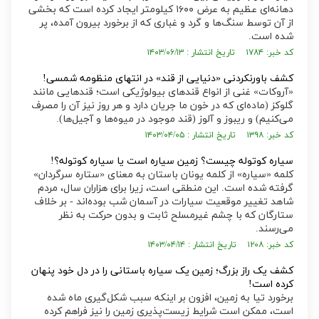
دهانه‌ای عظیم به عرض ۱۶۰۰ کیلومتر ایجاد کرده است که بخشی
از آن توسط سنگ‌ها و گرد و غباری که از برخورد بیرون آمده، پر
شده است.
کد خبر: ۱۷۸۴ تاریخ انتشار : ۱۴۰۳/۰۶/۱۳
کشف باورنکردنی «دنیایی از قند» در انتهای منظومه شمسی!
«آروکات» غنی از انواع قند‌های بیولوژیکی است؛ قند‌هایی مانند
گلوکز (ماده‌ای که در خون ما جریان دارد و هر روز نیز آن را مصرف
می‌کنیم) و ریبوز و آلوز (قند موجود در میوه‌ها و آجیل‌ها).
کد خبر: ۱۳۹۸ تاریخ انتشار : ۱۴۰۳/۰۴/۰۵
سیاره کوتوله چیست؟ زمین سیاره است یا سیاره کوتوله؟!
کلمه «سیاره» از کلمه یونان باستان به معنای «ستاره سرگردان»
گرفته شده است. این منطقی است، زیرا برای هزاران سال، مردم
شاهد تغییر موقعیت سیارات در آسمان شب بوده‌اند - بر خلاف
ستارگان که با چشم غیرمسلح ثابت و بدون حرکت به نظر
می‌رسند.
کد خبر: ۱۲۰۸ تاریخ انتشار : ۱۴۰۳/۰۴/۱۴
کشف یک راز بزرگ؛ زمین یک سیاره‌ باستانی را در دل خود پنهان
کرده است!
برخورد تیا به زمین، افزون بر اینکه سبب شکل‌گیری ماه شده
است، ممکن است شرایط زیست‌پذیری زمین را نیز فراهم کرده