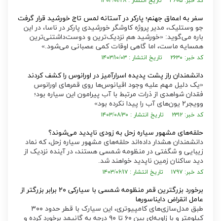
کد خبر: ۳۶۰۵ تاریخ انتشار : ۱۴۰۴/۰۱/۲۸
سفر به اعماق جهنم؛ پارکر در آستانه لمس تاج خورشید قرار گرفت
جو وستلیک، مدیر پروژه کاوشگر خورشیدی پارکر در ناسا، در این
باره می‌گوید: «خورشید هم نزدیک‌ترین و دوست‌داشتنی‌ترین
همسایه ماست، اما گاهی اوقات کمی عصبانی می‌شود.»
کد خبر: ۲۶۳۰ تاریخ انتشار : ۱۴۰۳/۱۰/۰۳
دانشمندان راز پشت پدیده اسرارآمیز در اورانوس را کشف کردند
«یک دلیل مهم علیه وجود اقیانوس‌ها روی قمر‌های اورانوس
فقدان شواهدی از ذرات مرتبط با آب پیرامون این سیاره بود؛
وویجر۲ یون‌های آب را پیدا نکرده بود»
کد خبر: ۲۳۱۲ تاریخ انتشار : ۱۴۰۳/۰۸/۳۰
حلقه‌های مشهور سیاره زحل به زودی ناپدید می‌شوند؟
دانشمندان هشدار داده‌اند حلقه‌های مشهور سیاره زحل، که نماد
زیبایی و شگفتی در منظومه شمسی هستند، در آینده نزدیک از
دید ساکنان زمین ناپدید خواهند شد.
کد خبر: ۱۷۹۷ تاریخ انتشار : ۱۴۰۳/۰۶/۱۷
برخورد بزرگترین قمر منظومه شمسی با سیارکی ۲۰ برابر بزرگتر از
عامل انقراض دایناسور‌ها
طبق مدل‌سازی‌های کامپیوتری، این سیارک با قطر حدود ۳۰۰
کیلومتر و با زاویه‌ای بین ۶۰ تا ۹۰ درجه به گانیمد برخورد کرده و