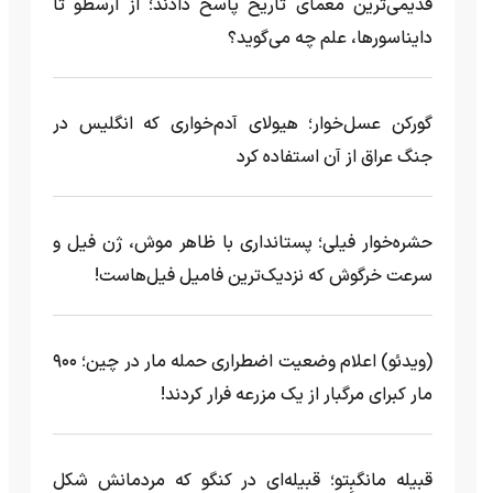
قدیمی‌ترین معمای تاریخ پاسخ دادند؛ از ارسطو تا
دایناسورها، علم چه می‌گوید؟
گورکن عسل‌خوار؛ هیولای آدم‌خواری که انگلیس در
جنگ عراق از آن استفاده کرد
حشره‌خوار فیلی؛ پستانداری با ظاهر موش، ژن فیل و
سرعت خرگوش که نزدیک‌ترین فامیل فیل‌هاست!
(ویدئو) اعلام وضعیت اضطراری حمله مار‌ در چین؛ ۹۰۰
مار کبرای مرگبار از یک مزرعه‌ فرار کردند!
قبیله مانگبِتو؛ قبیله‌ای در کنگو که مردمانش شکل