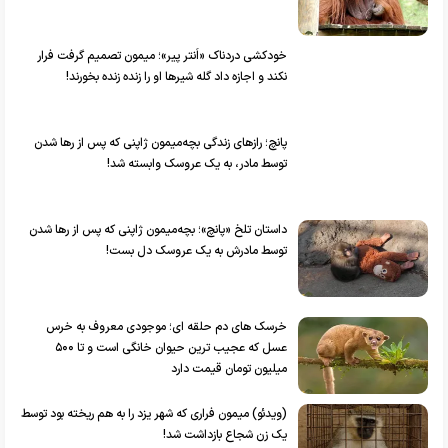
خودکشی دردناک «اَنتر پیر»؛ میمون تصمیم گرفت فرار
نکند و اجازه داد گله شیرها او را زنده زنده بخورند!
پانچ؛ رازهای زندگی بچه‌میمون ژاپنی که پس از رها شدن
توسط مادر، به یک عروسک وابسته شد!
داستان تلخ «پانچ»؛ بچه‌میمون ژاپنی که پس از رها شدن
توسط مادرش به یک عروسک دل بست!
خرسک های دم حلقه ای؛ موجودی معروف به خرس
عسل که عجیب ترین حیوان خانگی است و تا ۵۰۰
میلیون تومان قیمت دارد
(ویدئو) میمون فراری که شهر یزد را به هم ریخته بود توسط
یک زن شجاع بازداشت شد!