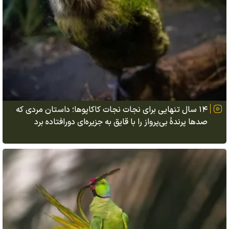
۱۴ سال تنهایی برای نجات نجات کاکاپوها؛ داستان مردی که
صدها پرندهٔ بی‌پرواز را با قایق به جزیره‌ای دورافتاده برد