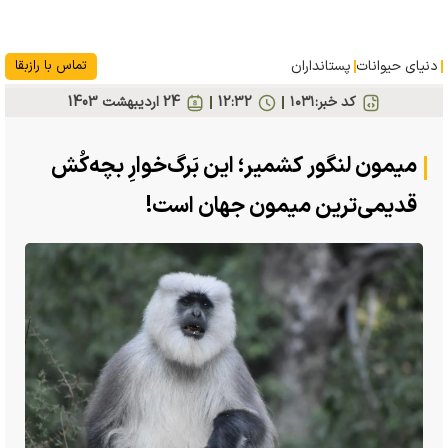
دنیای حیوانات
پستانداران
تماس با رازبقا
کد خبر:
۱۰۳۱
12:32
24 ارديبهشت 1403
میمون لنگور کشمیر؛ این بَرگ‌خوارِ بچه‌کُش
قدیمی‌ترین میمون جهان است!