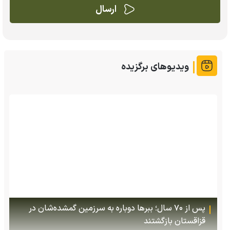
ویدیوهای برگزیده
(ویدئو +16) تصاویری هولناک از یک سگ با فَک کاملا
شکسته؛ ادامه زندگی سگ فقط با یک فک