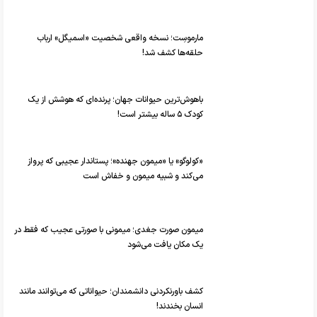
مارموسِت؛ نسخه واقعی شخصیت «اسمیگل» ارباب
حلقه‌ها کشف شد!
باهوش‌ترین حیوانات جهان؛ پرنده‌ای که هوشش از یک
کودک ۵ ساله بیشتر است!
«کولوگو» یا «میمون جهنده»؛ پستاندار عجیبی که پرواز
می‌کند و شبیه میمون و خفاش است
میمون صورت جغدی؛ میمونی با صورتی عجیب که فقط در
یک مکان یافت می‌شود
کشف باورنکردنی دانشمندان؛ حیواناتی که می‌توانند مانند
انسان بخندند!