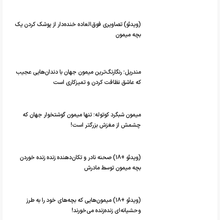
(ویدئو) تصاویری فوق‌العاده خنده‌دار از پوشک کردن یک
بچه میمون
مندریل؛ رنگارنگ‌ترین میمون جهان با دندان‌هایی عجیب
که عاشق نظافت کردن و تمیزکاری است
میمون شبگرد کوتوله؛ تنها میمون گوشتخوار جهان که
چشمش از مغزش بزرگتر است!
(ویدئو +۱۸) صحنه نادر و تکان‌دهنده زنده زنده خوردن
بچه میمون توسط مادرش
(ویدئو +۱۸) میمون‌هایی که بچه‌های خود را به طرز
وحشیانه‌ای زنده‌زنده می‌خورند!