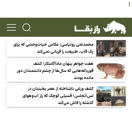
محمدعلی رونیاسی؛ عکاس حیات‌وحشی که برای
یک قاب، طبیعت را قربانی نمی‌کند
هفت جواهر پنهان ماداگاسکار؛ کشف
قورباغه‌هایی که سال‌ها از چشم دانشمندان دور
مانده بودند
کشف وزغی ناشناخته از عصر یخبندان در
لس‌آنجلس؛ فسیلی کوچک که راز آب‌وهوای
گذشته را فاش می‌کند