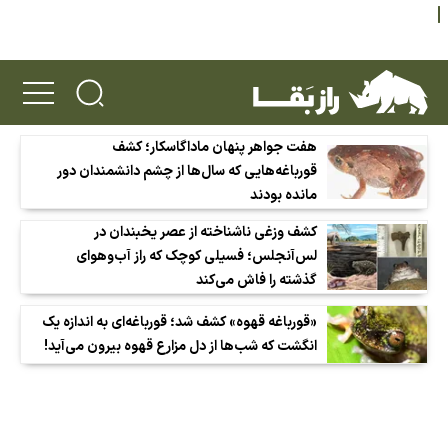
هفت جواهر پنهان ماداگاسکار؛ کشف
قورباغه‌هایی که سال‌ها از چشم دانشمندان دور
مانده بودند
کشف وزغی ناشناخته از عصر یخبندان در
لس‌آنجلس؛ فسیلی کوچک که راز آب‌وهوای
گذشته را فاش می‌کند
«قورباغه قهوه» کشف شد؛ قورباغه‌ای به اندازه یک
انگشت که شب‌ها از دل مزارع قهوه بیرون می‌آید!