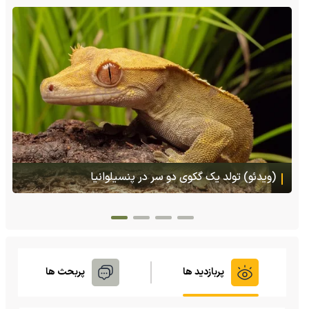
(ویدئو) تصاویر شگفت‌انگیز از مارمولک گلو بادبزنی که
هنگام خطر یک مایع چسبناک از بدنش پرتاب می‌کند
پربازدید ها
پربحث ها