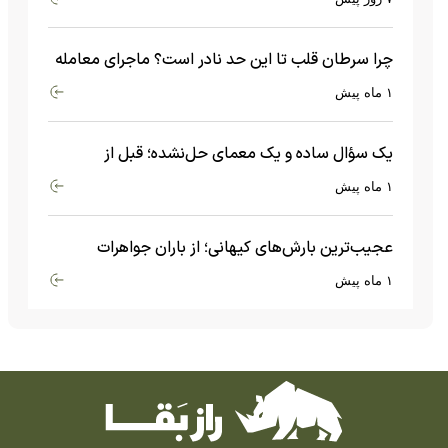
چرا سرطان قلب تا این حد نادر است؟ ماجرای معامله
عجیبی که در بدن اتفاق می‌افتد!
۱ ماه پیش
یک سؤال ساده و یک معمای حل‌نشده؛ قبل از
بیگ‌بنگ و آغاز جهان چه چیزی وجود داشت؟
۱ ماه پیش
عجیب‌ترین بارش‌های کیهانی؛ از باران جواهرات
گران‌قیمت تا بارش آهن و شیشه
۱ ماه پیش