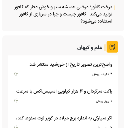
درخت کافور؛ درختی همیشه سبز و خوش عطر که کافور
تولید می‌کند | کافور چیست و چرا در سربازی از کافور
استفاده می‌شود؟
علم و کیهان
واضح‌ترین تصویر تاریخ از خورشید منتشر شد
۴ دقیقه پیش
راکت سرگردان و ۴ هزار کیلویی اسپیس‌اکس با سرعت
هشت هزار و ۶۹۰ کیلومتر در ساعت به ماه برخورد کرد
۱ روز پیش
اگر سیارکی به اندازه برج میلاد در کویر لوت سقوط کند،
چه اتفاقی می‌افتد؟
۷ روز پیش