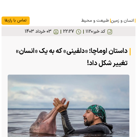
انسان و زمین
طبیعت و محیط
تماس با رازبقا
کد خبر:
۱۱۲۰
22:27
03 خرداد 1403
داستان اوماچا؛ «دلفینی» که به یک «انسان»
تغییر شکل داد!