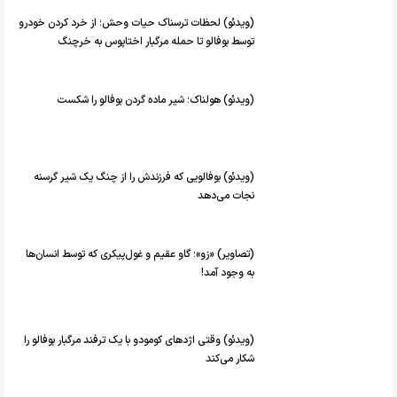
(ویدئو) لحظات ترسناک حیات وحش؛ از خرد کردن خودرو
توسط بوفالو تا حمله مرگبار اختاپوس به خرچنگ
(ویدئو) هولناک؛ شیر ماده گردن بوفالو را شکست
(ویدئو) بوفالویی که فرزندش را از چنگ یک شیر گرسنه
نجات می‌دهد
(تصاویر) «زو»؛ گاو عقیم و غول‌پیکری که توسط انسان‌ها
به وجود آمد!
(ویدئو) وقتی اژد‌های کومودو با یک ترفند مرگبار بوفالو را
شکار می‌کند