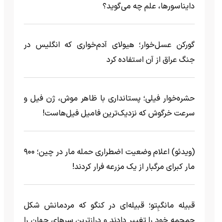
دایناسورها، علم چه می‌گوید؟
گورکن عسل‌خوار؛ هیولای آدم‌خواری که انگلیس در
جنگ عراق از آن استفاده کرد
حشره‌خوار فیلی؛ پستانداری با ظاهر موش، ژن فیل و
سرعت خرگوش که نزدیک‌ترین فامیل فیل‌هاست!
(ویدئو) اعلام وضعیت اضطراری حمله مار‌ در چین؛ ۹۰۰
مار کبرای مرگبار از یک مزرعه‌ فرار کردند!
قبیله مانگبِتو؛ قبیله‌ای در کنگو که مردمانش شکل
جمجمه خود را تغییر دادند و درازترین سرهای جهان را