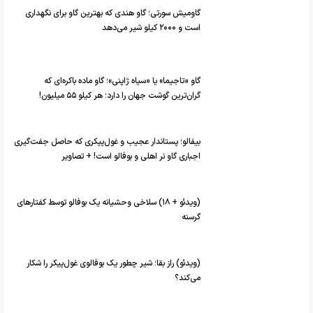
گاومیش سورتی؛ گاو هندی که بهترین گاو برای نگهداری
است و ۲۰۰۰ کیلو شیر می‌دهد
گاو «تاجیما» یا «سیاه ژاپنی»؛ گاو ماده باکره‌ای که
گران‌ترین گوشت جهان را دارد؛ هر کیلو ۵۵ میلیون!
بیفالو؛ پستاندار عجیب و غول‌پیکری که حاصل جفت‌گیری
اجباری گاو نر اهلی و بوفالو است! + تصاویر
(ویدئو + ۱۸) سلاخی وحشیانه یک بوفالو توسط کفتار‌های
گرسنه
(ویدئو) راز بقا؛ شیر چطور یک بوفالوی غول‌پیکر را شکار
می‌کند؟