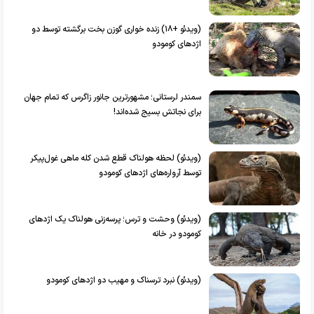
(ویدئو +۱۸) زنده خواری گوزن بخت برگشته توسط دو
اژد‌های کومودو
سمندر لرستانی؛ مشهورترین جانور زاگرس که تمام جهان
برای نجاتش بسیج شده‌اند!
(ویدئو) لحظه هولناک قطع شدن کله ماهی غول‌پیکر
توسط آرواره‌های اژد‌های کومودو
(ویدئو) وحشت و ترس؛ پرسه‌زنی هولناک یک اژد‌های
کومودو در خانه
(ویدئو) نبرد ترسناک و مهیب دو اژد‌های کومودو