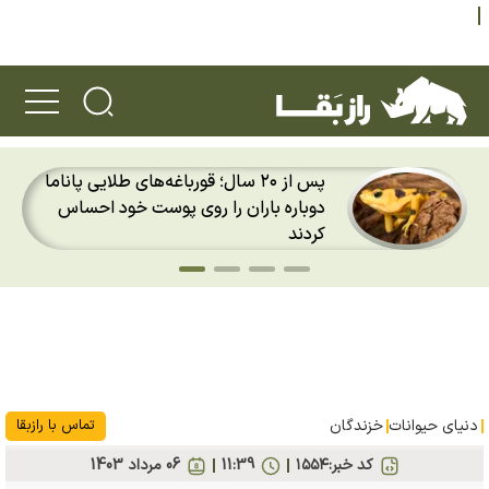
میمونی که ۳۹ سال ناپدید بود؛ بازگشت
شگفت‌انگیز لانگور رافلز به جنگل‌های
سنگاپور
دنیای حیوانات
خزندگان
تماس با رازبقا
کد خبر:
۱۵۵۴
11:39
06 مرداد 1403