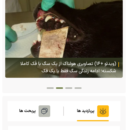
(ویدئو) تولد یک گکوی دو سر در پنسیلوانیا
پربازدید ها
پربحث ها