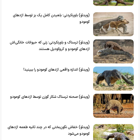
(ویدئو) باورنکردنی؛ بلعیدن کامل یک بز توسط اژد‌های
کومودو
(ویدئو) ترسناک و باورنکردنی؛ زنی که حیوانات خانگی‌اش
اژد‌های کومودو و کروکودیل هستند
(ویدئو) اندازه واقعی اژد‌های کومودو را ببینید!
(ویدئو) صحنه ترسناک شکار گوزن توسط اژد‌های کومودو
(ویدئو) خفاش نگون‌بختی که در چند ثانیه طعمه اژد‌های
کومودو می‌شود