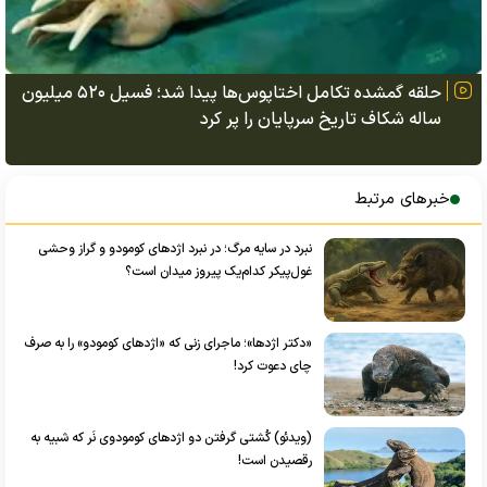
حلقه گمشده تکامل اختاپوس‌ها پیدا شد؛ فسیل ۵۲۰ میلیون
ساله شکاف تاریخ سرپایان را پر کرد
خبرهای مرتبط
نبرد در سایه مرگ؛ در نبرد اژد‌های کومودو و گراز وحشی
غول‌پیکر کدام‌یک پیروز میدان است؟
«دکتر اژدها»؛ ماجرای زنی که «اژد‌های کومودو» را به صرف
چای دعوت کرد!
(ویدئو) کُشتی گرفتن دو اژد‌های کومودوی نَر که شبیه به
رقصیدن است!