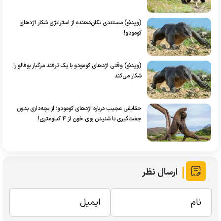
(ویدئو) مستندی تکان‌دهنده از استراتژی شکار اژد‌های
کومودو!
(ویدئو) وقتی اژد‌های کومودو با یک ترفند مرگبار بوفالو را
شکار می‌کند
حقایقی عجیب درباره اژد‌های کومودو؛ از بچه‌داری بدون
جفت‌گیری تا شنیدن بوی خون از ۴ کیلومتری!
ارسال نظر