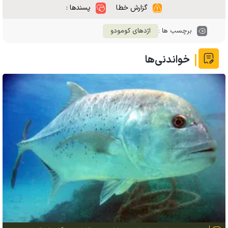
گزارش خطا
پسندها :
برچسب ها :
اژدهای کومودو
خواندنی‌ها