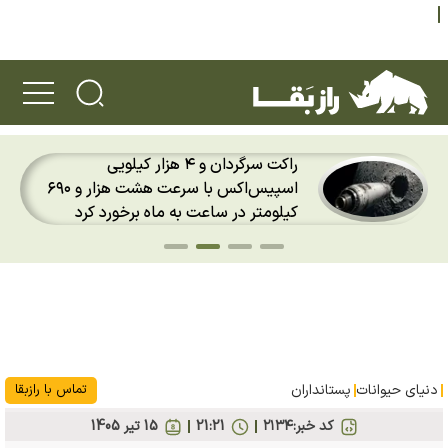
راکت سرگردان و ۴ هزار کیلویی
دو 
اسپیس‌اکس با سرعت هشت هزار و ۶۹۰
انگ
کیلومتر در ساعت به ماه برخورد کرد
دنیای حیوانات
پستانداران
تماس با رازبقا
کد خبر:
۲۱۳۴
21:21
15 تير 1405