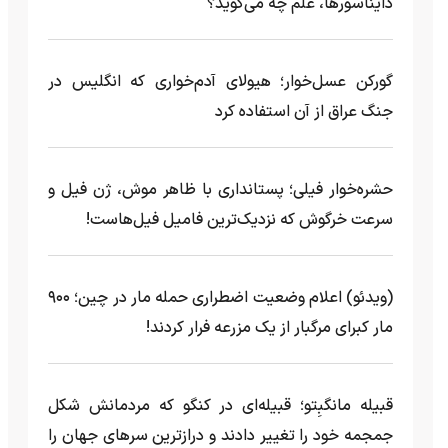
دایناسورها، علم چه می‌گوید؟
گورکن عسل‌خوار؛ هیولای آدم‌خواری که انگلیس در
جنگ عراق از آن استفاده کرد
حشره‌خوار فیلی؛ پستانداری با ظاهر موش، ژن فیل و
سرعت خرگوش که نزدیک‌ترین فامیل فیل‌هاست!
(ویدئو) اعلام وضعیت اضطراری حمله مار‌ در چین؛ ۹۰۰
مار کبرای مرگبار از یک مزرعه‌ فرار کردند!
قبیله مانگبِتو؛ قبیله‌ای در کنگو که مردمانش شکل
جمجمه خود را تغییر دادند و درازترین سرهای جهان را