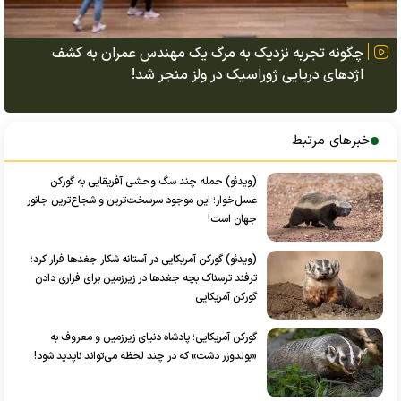
چگونه تجربه نزدیک به مرگ یک مهندس عمران به کشف
اژد‌های دریایی ژوراسیک در ولز منجر شد!
خبرهای مرتبط
(ویدئو) حمله چند سگ وحشی آفریقایی به گورکن
عسل‌خوار؛ این موجود سرسخت‌ترین و شجاع‌ترین جانور
جهان است!
(ویدئو) گورکن آمریکایی در آستانه شکار جغد‌ها فرار کرد؛
ترفند ترسناک بچه جغد‌ها در زیرزمین برای فراری دادن
گورکن آمریکایی
گورکن آمریکایی؛ پادشاه دنیای زیرزمین و معروف به
«بولدوزر دشت» که در چند لحظه می‌تواند ناپدید شود!