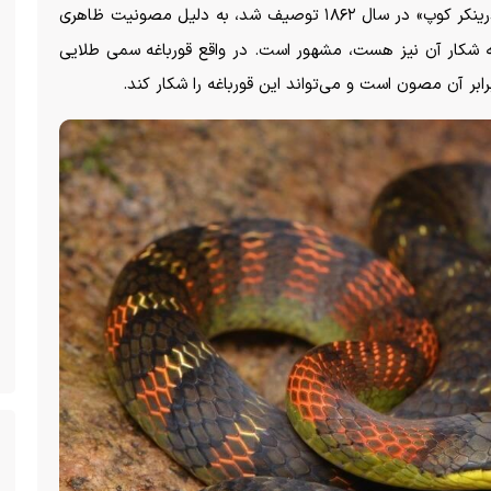
این مار خطرناک که توسط «ادوارد درینکر کوپ» در سال ۱۸۶۲ توصیف شد، به دلیل مصونیت ظاهری
ه شکار آن نیز هست، مشهور است. در واقع قورباغه سمی طلایی
رابر آن مصون است و می‌تواند این قورباغه را شکار کند.