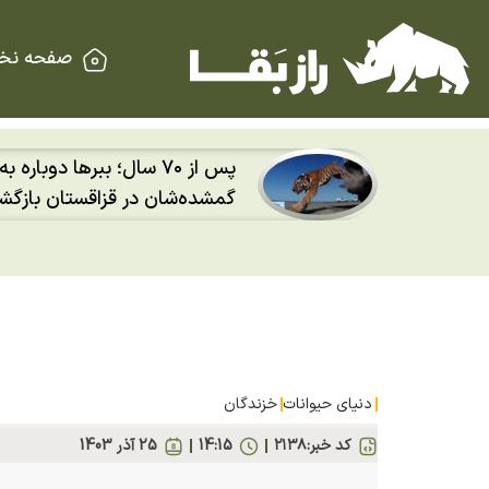
صفحه نخ
 در
پس از ۷۰ سال؛ ببرها دوباره
نیویورک
گمشده‌شان در قزاقستان بازگش
دنیای حیوانات
خزندگان
کد خبر:
۲۱۳۸
14:15
25 آذر 1403