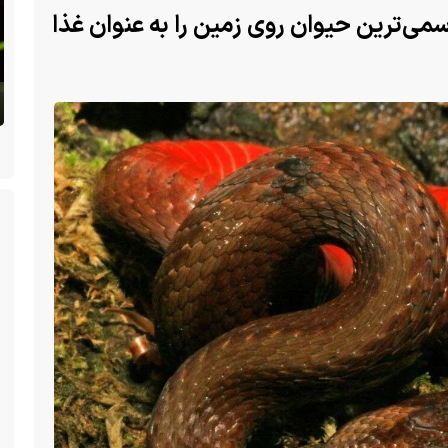
می‌ترین حیوان روی زمین را به عنوان غذا
ن
(ویدئو +16) تصاویری هولناک از یک سگ با فَک
کاملا شکسته؛ ادامه زندگی سگ فقط با یک فک