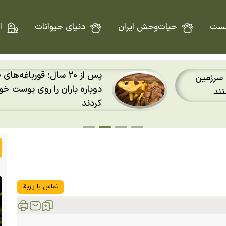
ست
حیات‌وحش ایران
دنیای حیوانات
ا
پس از ۲۰ سال؛ قورباغه‌ها
 به سرزمین
دوباره باران را روی پوست 
تند
کردند
تماس با رازبقا