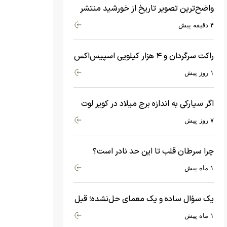
واضح‌ترین تصویر تاریخ از خورشید منتشر
شد
۴ دقیقه پیش
راکت سرگردان و ۴ هزار کیلویی اسپیس‌اکس
با سرعت هشت هزار و ۶۹۰ کیلومتر در
۱ روز پیش
ساعت به ماه برخورد کرد
اگر سیارکی به اندازه برج میلاد در کویر لوت
سقوط کند، چه اتفاقی می‌افتد؟
۷ روز پیش
چرا سرطان قلب تا این حد نادر است؟
ماجرای معامله عجیبی که در بدن اتفاق
۱ ماه پیش
می‌افتد!
یک سؤال ساده و یک معمای حل‌نشده؛ قبل
از بیگ‌بنگ و آغاز جهان چه چیزی وجود
۱ ماه پیش
داشت؟