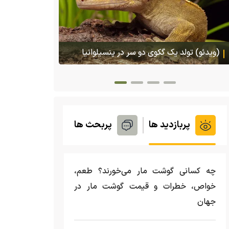
(ویدئو) تصاو
بادبزنی که 
بدنش پرتاب 
(ویدئو) تولد یک گکوی دو سر در پنسیلوانیا
پربازدید ها
پربحث ها
چه کسانی گوشت مار می‌خورند؟ طعم،
خواص، خطرات و قیمت گوشت مار در
جهان