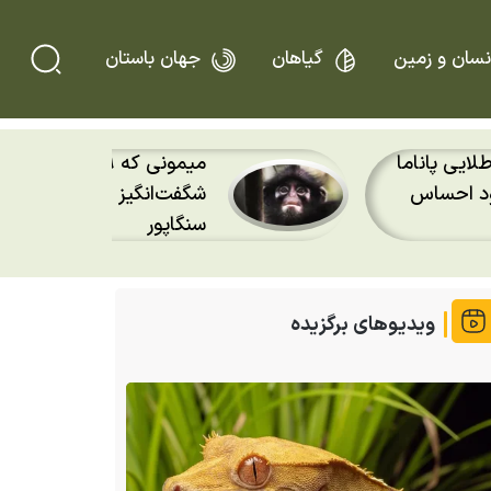
نسان و زمین
گیاهان
جهان باستان
ی طلایی پاناما
میمونی که ۳۹ سال 
خود احساس
شگفت‌انگیز لانگور رافلز به
سنگاپور
ویدیوهای برگزیده