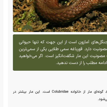
جنگل‌های آمازون است از این جهت که تنها حیوانی
صونیت دارد. قورباغه سمی طلایی یکی از سمی‌ترین
صونیت این مار شگفت‌انگیز است. اگر می‌خواهید
ادامه مطلب را از دست ندهید.
«مار شکم آتشین» (Fire – Bellied Snake)، گونه‌ای مار از خانواده Colubridae است. این مار بیشتر در
ی‌شود.